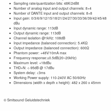
Sampling rate/quantization bits: 48K/24Bit
Number of analog input and output channels: 8×4
Number of DANTE input and output channels: 8×8
Input gain: 0/3/6/9/12/15/18/21/24/27/30/33/36/39/42/45/48
dBu
Input dynamic range: 113dB
Output dynamic range: 113dB
Channel isolation @1kHz: 108dB
Input impedance (balanced connection): 5.4KΩ
Output impedance (balanced connection): 600Ω
Phantom power: +48V/10mA max
Frequency response:±0.5dB(20~20kHz)
Maximum level: +18dBu
THD+N: <-95dB @ 17dBu
System delay: <3ms
Working Power supply: 110-240V AC 50/60Hz
Dimensions (width x depth x height): 482 x 260 x 45mm
© Smitsound Geluidstechniek