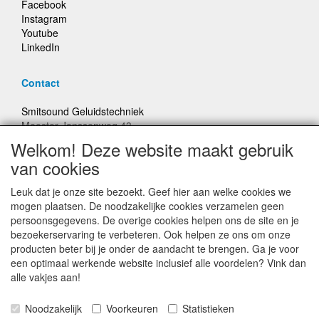
Facebook
Instagram
Youtube
LinkedIn
Contact
Smitsound Geluidstechniek
Meester Janssenweg 43
5106 NA Dongen
Welkom! Deze website maakt gebruik
E-mail: info@smitsound.nl
van cookies
Telefoon: +31-(0)6-22256322
Leuk dat je onze site bezoekt. Geef hier aan welke cookies we
Bestellingen binnen Nederland, ongeacht gewicht, verstuurd
mogen plaatsen. De noodzakelijke cookies verzamelen geen
voor € 6,95
persoonsgegevens. De overige cookies helpen ons de site en je
bezoekerservaring te verbeteren. Ook helpen ze ons om onze
producten beter bij je onder de aandacht te brengen. Ga je voor
Prijzen inclusief 21% BTW, tenzij anders vermeldt
een optimaal werkende website inclusief alle voordelen? Vink dan
alle vakjes aan!
Prijswijzigingen en typefouten voorbehouden
Noodzakelijk
Voorkeuren
Statistieken