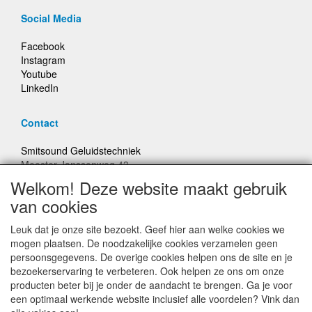
Social Media
Facebook
Instagram
Youtube
LinkedIn
Contact
Smitsound Geluidstechniek
Meester Janssenweg 43
5106 NA Dongen
Welkom! Deze website maakt gebruik
E-mail: info@smitsound.nl
van cookies
Telefoon: +31-(0)6-22256322
Leuk dat je onze site bezoekt. Geef hier aan welke cookies we
Bestellingen binnen Nederland, ongeacht gewicht, verstuurd
mogen plaatsen. De noodzakelijke cookies verzamelen geen
voor € 6,95
persoonsgegevens. De overige cookies helpen ons de site en je
bezoekerservaring te verbeteren. Ook helpen ze ons om onze
producten beter bij je onder de aandacht te brengen. Ga je voor
Prijzen inclusief 21% BTW, tenzij anders vermeldt
een optimaal werkende website inclusief alle voordelen? Vink dan