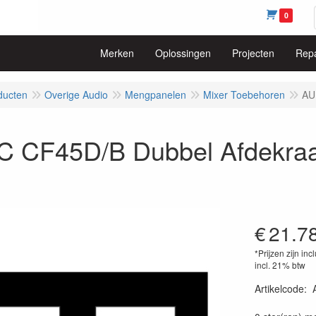
0
Merken
Oplossingen
Projecten
Repa
ducten
Overige Audio
Mengpanelen
Mixer Toebehoren
AU
 CF45D/B Dubbel Afdekra
€
21.7
*Prijzen zijn inc
incl. 21% btw
Artikelcode
:
54147950382