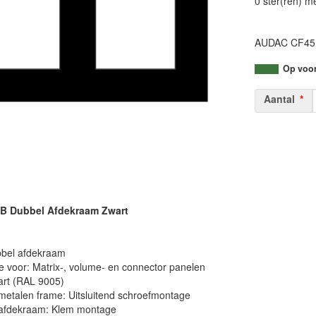
0 ster(ren) m
AUDAC CF45D
Op voorr
Aantal
 Dubbel Afdekraam Zwart
bbel afdekraam
e voor: Matrix-, volume- en connector panelen
art (RAL 9005)
etalen frame: Uitsluitend schroefmontage
afdekraam: Klem montage