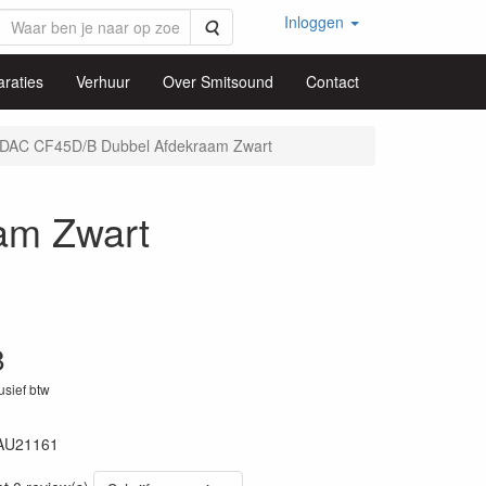
Inloggen
Zoeken
raties
Verhuur
Over Smitsound
Contact
DAC CF45D/B Dubbel Afdekraam Zwart
am Zwart
8
lusief btw
AU21161
57