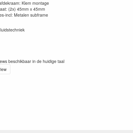
afdekraam: Klem montage
aat: (2x) 45mm x 45mm
es-incl: Metalen subframe
luidstechniek
iews beschikbaar in de huidige taal
view