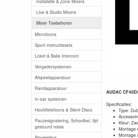
Installatie & Zone Mixers
Live & Studio Mixers
Mixer Toebehoren
Microfoons
Sport-instructiesets
Loket & Balie Intercom
Vergadersystemen
Afspeelapparatuur
Randapparatuur
AUDAC CF45D/B
In-ear systemen
Specificaties:
Hoofdtelefoons & Silent Disco
Type: Du
Accessoir
Pauzesignalering, Schoolbel, tijd
Kleur: Zw
gestuurd relais
Montage m
Montage 
Ringleiding