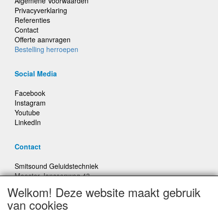
Algemene Voorwaarden
Privacyverklaring
Referenties
Contact
Offerte aanvragen
Bestelling herroepen
Social Media
Facebook
Instagram
Youtube
LinkedIn
Contact
Smitsound Geluidstechniek
Meester Janssenweg 43
5106 NA Dongen
Welkom! Deze website maakt gebruik
E-mail: info@smitsound.nl
van cookies
Telefoon: +31-(0)6-22256322