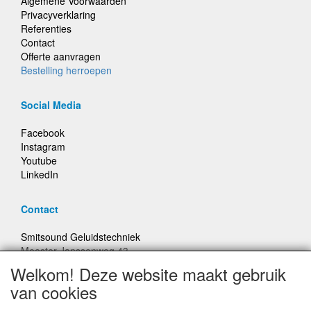
Algemene Voorwaarden
Privacyverklaring
Referenties
Contact
Offerte aanvragen
Bestelling herroepen
Social Media
Facebook
Instagram
Youtube
LinkedIn
Contact
Smitsound Geluidstechniek
Meester Janssenweg 43
5106 NA Dongen
Welkom! Deze website maakt gebruik
E-mail: info@smitsound.nl
van cookies
Telefoon: +31-(0)6-22256322