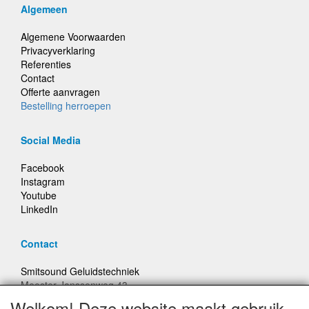
Algemeen
Algemene Voorwaarden
Privacyverklaring
Referenties
Contact
Offerte aanvragen
Bestelling herroepen
Social Media
Facebook
Instagram
Youtube
LinkedIn
Contact
Smitsound Geluidstechniek
Meester Janssenweg 43
5106 NA Dongen
Welkom! Deze website maakt gebruik