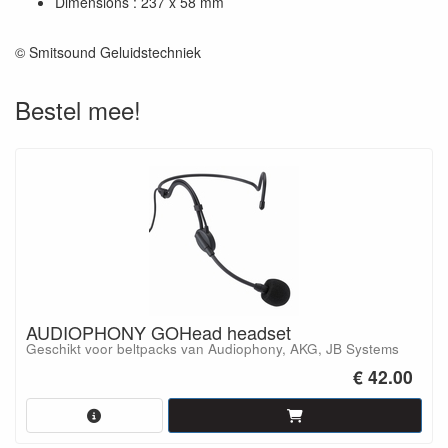
Dimensions : 237 x 58 mm
© Smitsound Geluidstechniek
Bestel mee!
AUDIOPHONY GOHead headset
Geschikt voor beltpacks van Audiophony, AKG, JB Systems
€ 42.00