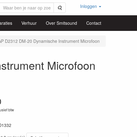
Inloggen
Zoeken
raties
Verhuur
Over Smitsound
Contact
P D2312 DM-20 Dynamische Instrument Microfoon
trument Microfoon
0
lusief btw
D1332
15