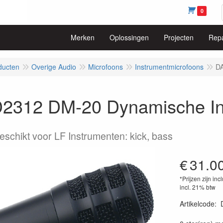
0
Merken
Oplossingen
Projecten
Repa
ducten
Overige Audio
Microfoons
Instrumentmicrofoons
DA
2312 DM-20 Dynamische Ins
eschikt voor LF Instrumenten: kick, bass
€
31.0
*Prijzen zijn inc
incl. 21% btw
Artikelcode
:
87177480325