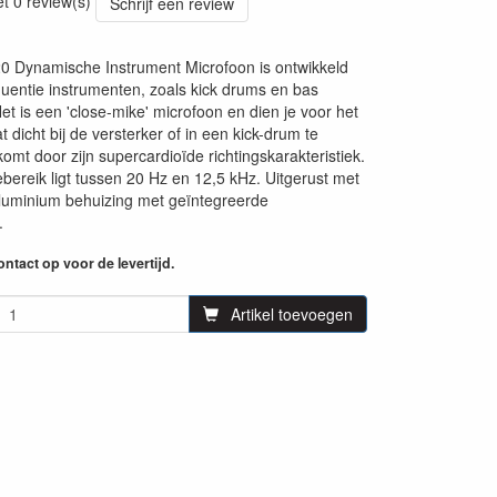
et 0 review(s)
Schrijf een review
 Dynamische Instrument Microfoon is ontwikkeld
quentie instrumenten, zoals kick drums en bas
et is een 'close-mike' microfoon en dien je voor het
t dicht bij de versterker of in een kick-drum te
komt door zijn supercardioïde richtingskarakteristiek.
ebereik ligt tussen 20 Hz en 12,5 kHz. Uitgerust met
luminium behuizing met geïntegreerde
.
ntact op voor de levertijd.
Artikel toevoegen