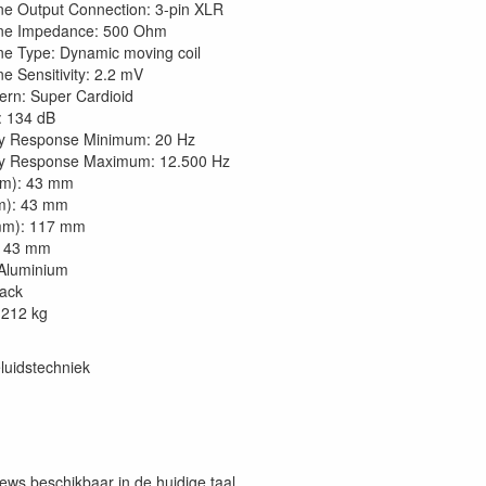
e Output Connection: 3-pin XLR
ne Impedance: 500 Ohm
e Type: Dynamic moving coil
e Sensitivity: 2.2 mV
tern: Super Cardioid
: 134 dB
y Response Minimum: 20 Hz
y Response Maximum: 12.500 Hz
mm): 43 mm
m): 43 mm
mm): 117 mm
: 43 mm
Aluminium
lack
.212 kg
luidstechniek
iews beschikbaar in de huidige taal