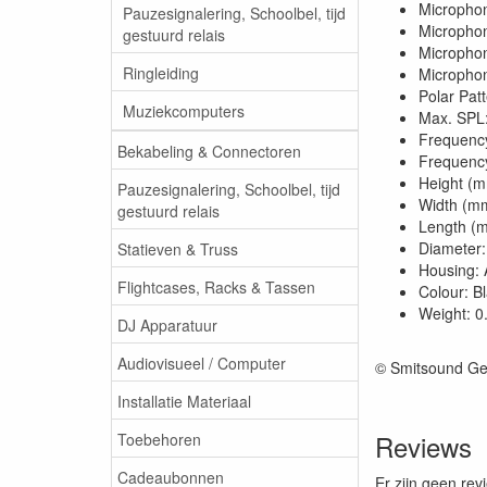
Microphon
Pauzesignalering, Schoolbel, tijd
Micropho
gestuurd relais
Microphon
Ringleiding
Microphon
Polar Pat
Muziekcomputers
Max. SPL
Frequenc
Bekabeling & Connectoren
Frequenc
Height (
Pauzesignalering, Schoolbel, tijd
Width (m
gestuurd relais
Length (
Diameter
Statieven & Truss
Housing: 
Flightcases, Racks & Tassen
Colour: B
Weight: 0
DJ Apparatuur
Audiovisueel / Computer
© Smitsound Ge
Installatie Materiaal
Reviews
Toebehoren
Cadeaubonnen
Er zijn geen rev