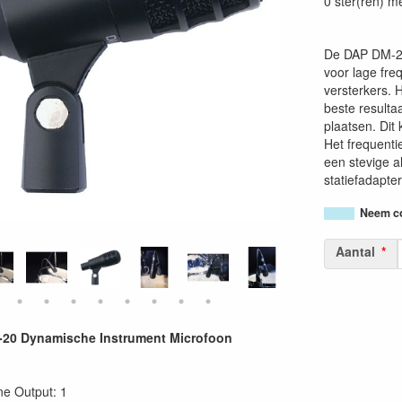
0 ster(ren) m
De DAP DM-20
voor lage fre
versterkers. H
beste resultaa
plaatsen. Dit 
Het frequenti
een stevige a
statiefadapter
Neem co
Aantal
20 Dynamische Instrument Microfoon
e Output: 1