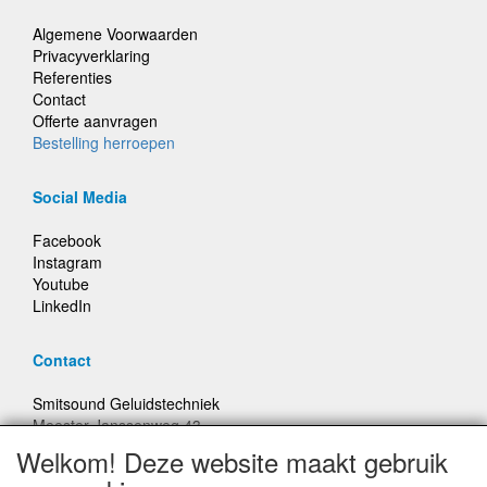
Algemene Voorwaarden
Privacyverklaring
Referenties
Contact
Offerte aanvragen
Bestelling herroepen
Social Media
Facebook
Instagram
Youtube
LinkedIn
Contact
Smitsound Geluidstechniek
Meester Janssenweg 43
5106 NA Dongen
Welkom! Deze website maakt gebruik
E-mail: info@smitsound.nl