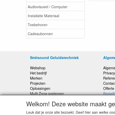
Audiovisueel / Computer
Installatie Materiaal
Toebehoren
Cadeaubonnen
Smitsound Geluidstechniek
Algem
Webshop
Algeme
Het bedrijf
Privacy
Merken
Refere
Projecten
Contac
Oplossingen
Offert
Multi Zone systemen
Bestell
100 Volt systemen
Welkom! Deze website maakt geb
Onderhoud en Reparaties
Leuk dat je onze site bezoekt. Geef hier aan welke 