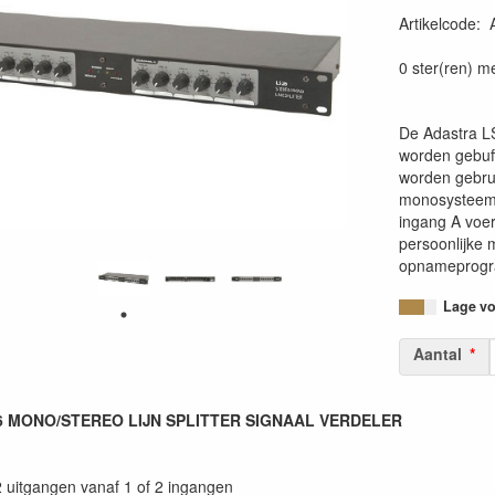
Artikelcode
:
0 ster(ren) m
De Adastra LS2
worden gebuf
worden gebrui
monosysteem 
ingang A voe
persoonlijke 
opnameprogr
Lage voo
Aantal
 MONO/STEREO LIJN SPLITTER SIGNAAL VERDELER
2 uitgangen vanaf 1 of 2 ingangen