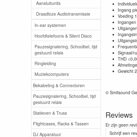
Aansluitunits
Individue
Ingang pi
Draadloze Audiotransmissie
Voeding 1
Ingangen 
In-ear systemen
Uitgangen
Ingangsi
Hoofdtelefoons & Silent Disco
Uitgangs
Pauzesignalering, Schoolbel, tijd
Frequenti
gestuurd relais
Signaal/r
THD <0,
Ringleiding
Afmeting
Gewicht 2
Muziekcomputers
Bekabeling & Connectoren
© Smitsound Ge
Pauzesignalering, Schoolbel, tijd
gestuurd relais
Reviews
Statieven & Truss
Flightcases, Racks & Tassen
Er zijn geen rev
Schrijf een re
DJ Apparatuur