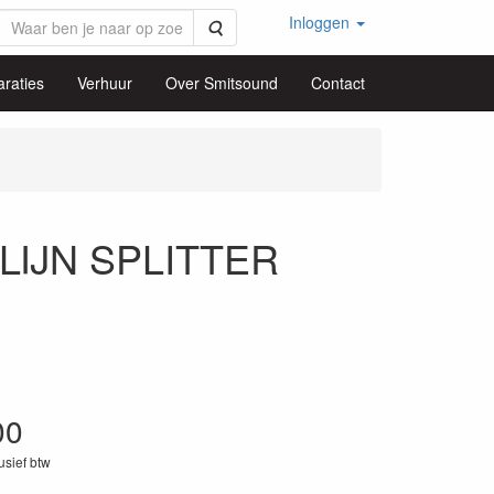
Inloggen
Zoeken
raties
Verhuur
Over Smitsound
Contact
IJN SPLITTER
00
lusief btw