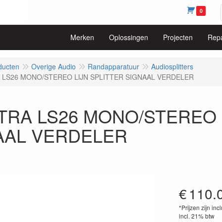
0
Merken
Oplossingen
Projecten
Repa
ducten
Overige Audio
Randapparatuur
Audiosplitters
 LS26 MONO/STEREO LIJN SPLITTER SIGNAAL VERDELER
TRA LS26 MONO/STEREO L
AAL VERDELER
€
110.
*Prijzen zijn inc
incl. 21% btw