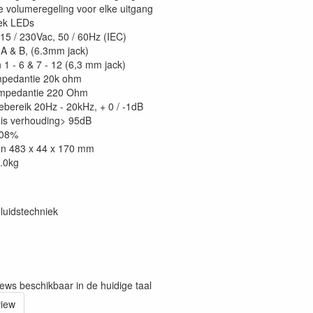
le volumeregeling voor elke uitgang
ek LEDs
15 / 230Vac, 50 / 60Hz (IEC)
A & B, (6.3mm jack)
 1 - 6 & 7 - 12 (6,3 mm jack)
mpedantie 20k ohm
impedantie 220 Ohm
ebereik 20Hz - 20kHz, + 0 / -1dB
uis verhouding> 95dB
008%
en 483 x 44 x 170 mm
.0kg
luidstechniek
iews beschikbaar in de huidige taal
view