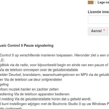
Lage voo
Licentie inte
Aantal
ic Control 5 Pauze signalering
ontrol 5 op verschillende manieren toepassen. Hieronder ziet u een ov
LE:
ijdklok via de radio, voor bijvoorbeeld begin en einde van een pauze of
Via de telefoon omroepen over de geluidsinstallatie
elder Deurbel, brandalarm, waarschuwingstonen en MP3 via de geluidsi
r Via de telefoon uw deur ontgrendelen
eling
lefoon muziek harder en zachter zetten
ediening Via de telefoon apparaten bedienen.
 melding Via de geluidsinstallatie horen dat u gebeld wordt.
 U kunt instellingen wijzigen met de Boutronic Studio 3 op uw Windows 
dio (optioneel)