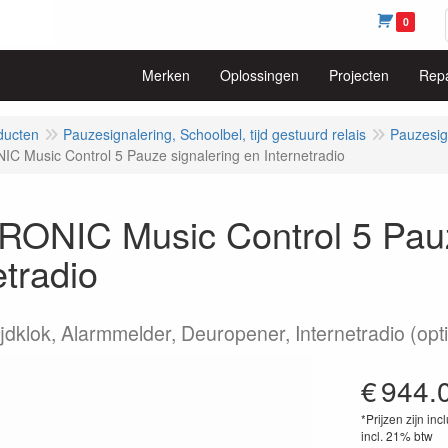
0
Merken
Oplossingen
Projecten
Repa
ducten
Pauzesignalering, Schoolbel, tijd gestuurd relais
Pauzesig
 Music Control 5 Pauze signalering en Internetradio
ONIC Music Control 5 Pauz
etradio
ijdklok, Alarmmelder, Deuropener, Internetradio (opt
€
944.
*Prijzen zijn inc
incl. 21% btw