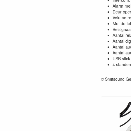
Intercom:
Alarm mel
Deur open
Volume re
Met de te
Belsignaal
Aantal rel
Aantal dig
Aantal au
Aantal au
USB stick 
4 standen
© Smitsound Ge