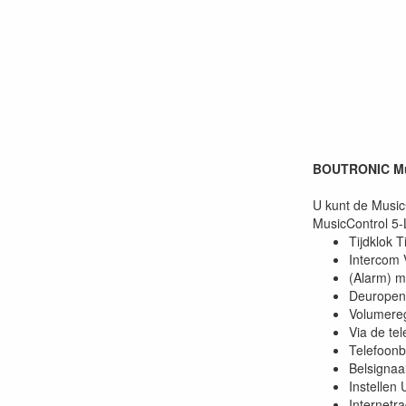
BOUTRONIC Mus
U kunt de MusicC
MusicControl 5-
Tijdklok T
Intercom 
(Alarm) m
Deuropene
Volumereg
Via de te
Telefoonb
Belsignaal
Instellen
Internetra