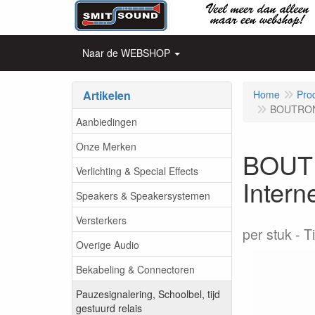
Naar de WEBSHOP
Artikelen
Home
Pro
BOUTRONIC
Aanbiedingen
Onze Merken
BOUTR
Verlichting & Special Effects
Intern
Speakers & Speakersystemen
Versterkers
per stuk
T
Overige Audio
Bekabeling & Connectoren
Pauzesignalering, Schoolbel, tijd
gestuurd relais