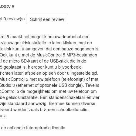
MSCV-5
et 0 review(s)
Schrijf een review
ol 5 maakt het mogelijk om uw deurbel of een
via uw geluidsinstallatie te laten klinken, met de
ijdklok kunt u aangeven dat een pauze begonnen is
. Ook kunt u met de MusicControl 5 MP3-bestanden
f de micro SD-kaart of de USB-stick die in de
 geplaatst is, hierdoor kunt u bijvoorbeeld
ichten laten afspelen op een door u ingestelde tijd.
MusicControl 5 met uw telefoon (telefoonlijn) of met
Studio 3 (ethernet of optionele USB dongle). Tevens
cControl 5 de mogelijkheid om met uw telefoon om
 de geluidsinstallatie. Een standenschakelaar en vier
zijn standaard aanwezig, hiermee kunnen diverse
tiveerd worden zoals b.v. een schoolbelfunctie,
enz.
 de optionele Internetradio licentie