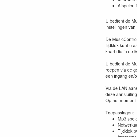
Afspelen i
U bedient de Mu
instellingen va
De MusicControl
tijdklok kunt u
kaart die in de
U bedient de Mu
roepen via de g
een ingang en/of
Via de LAN aans
deze aansluiting
Op het moment da
Toepassingen:
Mp3 spele
Netwerkaa
Tijdklok b