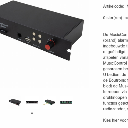
Artikelcode
:
0 ster(ren) m
De MusicContr
(brand) alarm 
ingebouwde t
of geëindigd
afspelen vana
MusicControl 5
gesproken ber
U bedient de 
de Boutronic 
biedt de Musi
te roepen via
drukknoppen 
functies geac
radiozender, 
Kies hier voor