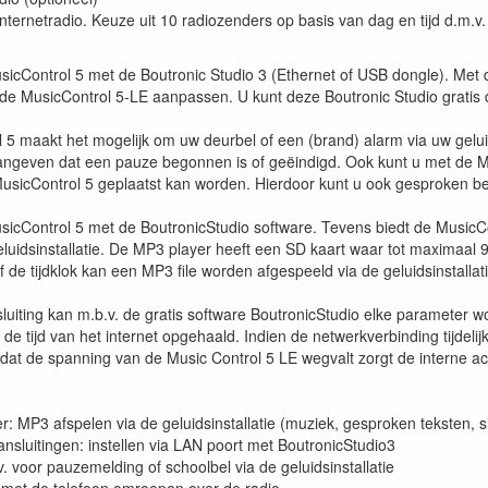
nternetradio. Keuze uit 10 radiozenders op basis van dag en tijd d.m.v.
sicControl 5 met de Boutronic Studio 3 (Ethernet of USB dongle). Met d
n de MusicControl 5-LE aanpassen. U kunt deze Boutronic Studio grati
 5 maakt het mogelijk om uw deurbel of een (brand) alarm via uw geluid
 aangeven dat een pauze begonnen is of geëindigd. Ook kunt u met de
 MusicControl 5 geplaatst kan worden. Hierdoor kunt u ook gesproken be
sicControl 5 met de BoutronicStudio software. Tevens biedt de MusicC
eluidsinstallatie. De MP3 player heeft een SD kaart waar tot maximaal 
 de tijdklok kan een MP3 file worden afgespeeld via de geluidsinstallati
luiting kan m.b.v. de gratis software BoutronicStudio elke parameter 
 de tijd van het internet opgehaald. Indien de netwerkverbinding tijdelijk
t de spanning van de Music Control 5 LE wegvalt zorgt de interne accu 
r: MP3 afspelen via de geluidsinstallatie (muziek, gesproken teksten, s
nsluitingen: instellen via LAN poort met BoutronicStudio3
v. voor pauzemelding of schoolbel via de geluidsinstallatie