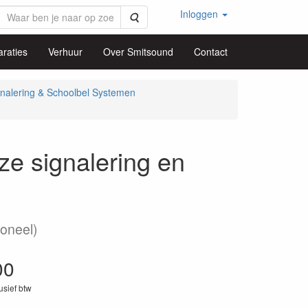
Inloggen
Zoeken
raties
Verhuur
Over Smitsound
Contact
nalering & Schoolbel Systemen
e signalering en
ioneel)
00
lusief btw