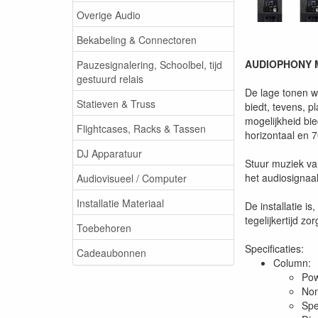
Overige Audio
Bekabeling & Connectoren
AUDIOPHONY MO
Pauzesignalering, Schoolbel, tijd
gestuurd relais
De lage tonen w
Statieven & Truss
biedt, tevens, 
mogelijkheid bi
Flightcases, Racks & Tassen
horizontaal en 7
DJ Apparatuur
Stuur muziek va
het audiosigna
Audiovisueel / Computer
Installatie Materiaal
De installatie i
tegelijkertijd z
Toebehoren
Specificaties:
Cadeaubonnen
Column:
Po
Nom
Spe