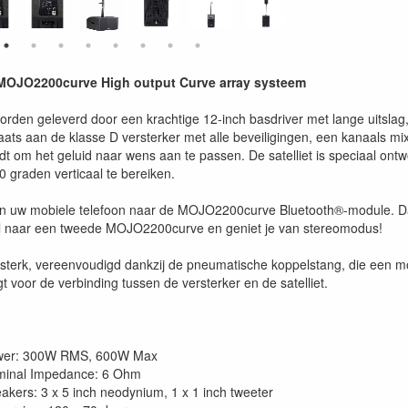
JO2200curve High output Curve array systeem
orden geleverd door een krachtige 12-inch basdriver met lange uitslag
plaats aan de klasse D versterker met alle beveiligingen, een kanaals 
edt om het geluid naar wens aan te passen. De satelliet is speciaal on
0 graden verticaal te bereiken.
n uw mobiele telefoon naar de MOJO2200curve Bluetooth®-module. Dankz
al naar een tweede MOJO2200curve en geniet je van stereomodus!
s, sterk, vereenvoudigd dankzij de pneumatische koppelstang, die een m
orgt voor de verbinding tussen de versterker en de satelliet.
wer: 300W RMS, 600W Max
inal Impedance: 6 Ohm
akers: 3 x 5 inch neodynium, 1 x 1 inch tweeter