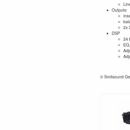
Lin
Outputs:
ins
bal
2x 
DSP
24 b
EQ,
Adj
Adj
© Smitsound Ge