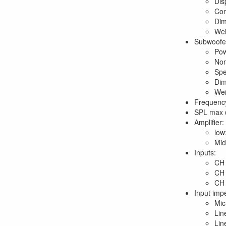
Dis
Con
Dim
Wei
Subwoofe
Po
Nom
Spe
Dim
Wei
Frequency
SPL max 
Amplifier:
low
Mid
Inputs:
CH 
CH 
CH 
Input imp
Mic
Lin
Lin