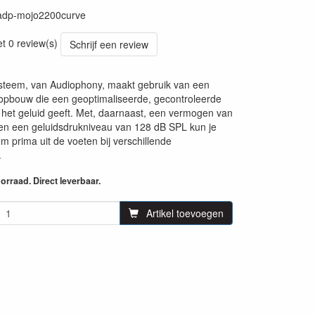
adp-mojo2200curve
06
et 0 review(s)
Schrijf een review
ysteem, van Audiophony, maakt gebruik van een
opbouw die een geoptimaliseerde, gecontroleerde
 het geluid geeft. Met, daarnaast, een vermogen van
 een geluidsdrukniveau van 128 dB SPL kun je
m prima uit de voeten bij verschillende
.
rraad. Direct leverbaar.
Artikel toevoegen