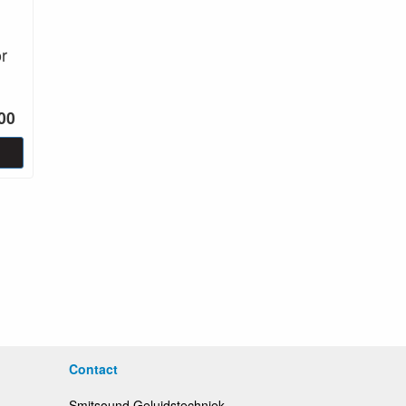
r
00
Contact
Smitsound Geluidstechniek