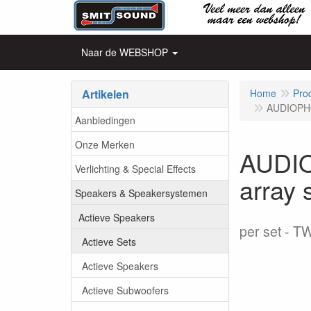
Naar de WEBSHOP
Artikelen
Home
Pro
AUDIOPHO
Aanbiedingen
Onze Merken
AUDIO
Verlichting & Special Effects
array
Speakers & Speakersystemen
Actieve Speakers
per set
TW
Actieve Sets
Actieve Speakers
Actieve Subwoofers