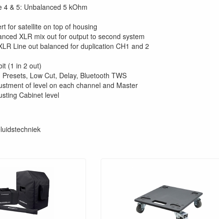
e 4 & 5: Unbalanced 5 kOhm
ert for satellite on top of housing
anced XLR mix out for output to second system
XLR Line out balanced for duplication CH1 and 2
it (1 in 2 out)
 Presets, Low Cut, Delay, Bluetooth TWS
ustment of level on each channel and Master
usting Cabinet level
luidstechniek