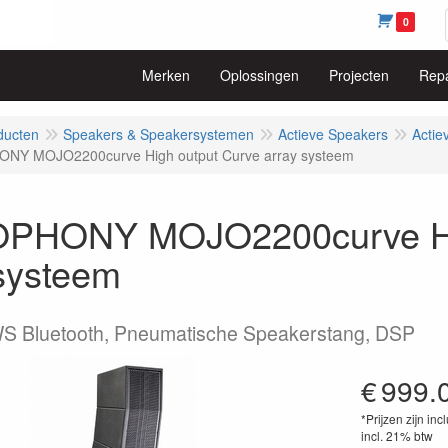
0
Merken
Oplossingen
Projecten
Repa
ducten
Speakers & Speakersystemen
Actieve Speakers
Actie
NY MOJO2200curve High output Curve array systeem
PHONY MOJO2200curve Hig
 systeem
S Bluetooth, Pneumatische Speakerstang, DSP
€
999.
*Prijzen zijn inc
incl. 21% btw