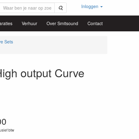
Inloggen
Zoeken
raties
Verhuur
Over Smitsound
Contact
ve Sets
h output Curve
00
lusief btw