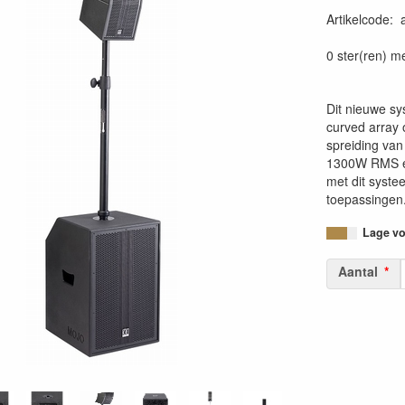
Artikelcode
:
36620090224
0 ster(ren) m
Dit nieuwe s
curved array 
spreiding van
1300W RMS en
met dit systee
toepassingen
Lage voo
Aantal