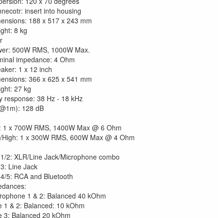
persion: 120 x 70 degrees
necotr: insert into housing
ensions: 188 x 517 x 243 mm
ght: 8 kg
r
wer: 500W RMS, 1000W Max.
inal impedance: 4 Ohm
aker: 1 x 12 inch
ensions: 366 x 625 x 541 mm
ght: 27 kg
 response: 38 Hz - 18 kHz
@1m): 128 dB
: 1 x 700W RMS, 1400W Max @ 6 Ohm
/High: 1 x 300W RMS, 600W Max @ 4 Ohm
1/2: XLR/Line Jack/Microphone combo
3: Line Jack
4/5: RCA and Bluetooth
edances:
rophone 1 & 2: Balanced 40 kOhm
e 1 & 2: Balanced: 10 kOhm
e 3: Balanced 20 kOhm