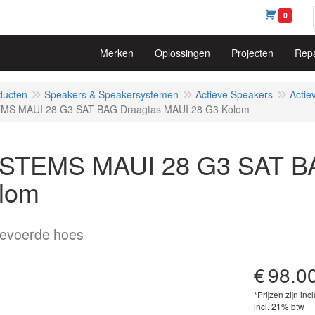
0
Merken
Oplossingen
Projecten
Repa
ducten
Speakers & Speakersystemen
Actieve Speakers
Actie
MS MAUI 28 G3 SAT BAG Draagtas MAUI 28 G3 Kolom
STEMS MAUI 28 G3 SAT BA
lom
evoerde hoes
€
98.0
*Prijzen zijn inc
incl. 21% btw