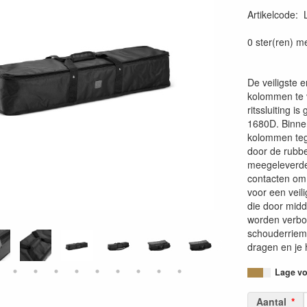
Artikelcode
:
40495217167
0 ster(ren) m
De veiligste
kolommen te 
ritssluiting 
1680D. Binne
kolommen teg
door de rubbe
meegeleverde
contacten om
voor een veil
die door midd
worden verbo
schouderriem
dragen en je 
Lage voo
Aantal