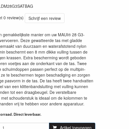
LDM28G3SATBAG
13
et 0 review(s)
Schrijf een review
 en gemakkelijkste manier om uw MAUI® 28 G3-
vervoeren. Deze gewatteerde tas met gladde
is gemaakt van duurzaam en waterafstotend nylon
nin beschermt een 8 mm dikke vulling tussen de
en krassen. Extra bescherming wordt geboden
ren voetjes aan de onderkant van de tas. Twee
 schuimdoppen passen perfect op de multipin-
 ze te beschermen tegen beschadiging en zorgen
ige pasvorm in de tas. De tas heeft twee handvatten
el van een klittenbandsluiting met vulling kunnen
nden tot een draagbeugel. De verstelbare
 met schouderstuk is ideaal om de kolommen te
handen vrij te hebben voor andere apparatuur.
rraad. Direct leverbaar.
Artikel toevoegen