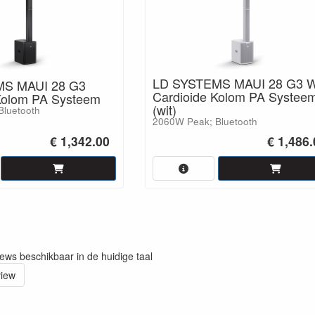
LD SYSTEMS MAUI 28 G3 
S MAUI 28 G3
Cardioide Kolom PA Systee
Kolom PA Systeem
(wit)
Bluetooth
2060W Peak; Bluetooth
€ 1,342.00
€ 1,486
iews beschikbaar in de huidige taal
view