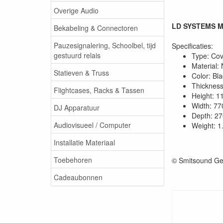
Overige Audio
LD SYSTEMS MA
Bekabeling & Connectoren
Pauzesignalering, Schoolbel, tijd
Specificaties:
gestuurd relais
Type: Cov
Material:
Statieven & Truss
Color: Bl
Thickness
Flightcases, Racks & Tassen
Height: 
Width: 7
DJ Apparatuur
Depth: 2
Audiovisueel / Computer
Weight: 1
Installatie Materiaal
Toebehoren
© Smitsound Ge
Cadeaubonnen