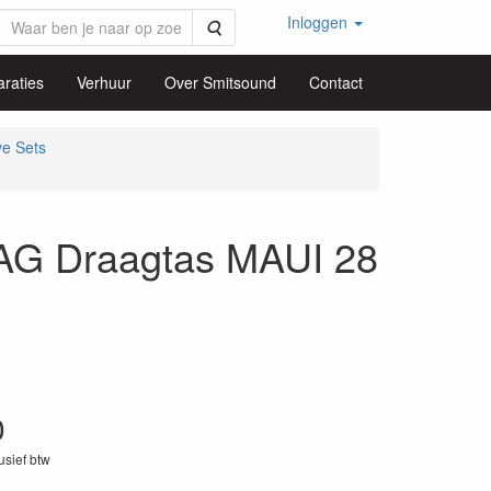
Inloggen
Zoeken
raties
Verhuur
Over Smitsound
Contact
ve Sets
G Draagtas MAUI 28
0
lusief btw