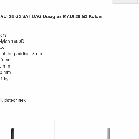
UI 28 G3 SAT BAG Draagtas MAUI 28 G3 Kolom
ers
 Nylon 1680D
ack
 of the padding: 8 mm
110 mm
70 mm
70 mm
.1 kg
luidstechniek