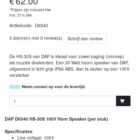
€
62.00
*Prijzen zijn inclusief btw
incl. 21% btw
Artikelcode
:
D6540
8717748284891
0 ster(ren) met 0 review(s)
Schrijf een review
De HS-30S van DAP is ideaal voor zowel paging (omroep)
als muziek doeleinden. Een 30 Watt hoorn speaker van DAP,
uitgevoerd in licht grijs IP66 ABS. Aan te sluiten op een 100V
versterker
Neem contact op voor de levertijd.
DAP D6540 HS-30S 100V Horn Speaker (per stuk)
Specificaties
:
Line voltage: 100V