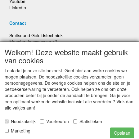
Youtube
LinkedIn
Contact
Smitsound Geluidstechniek
Meester Janssenweg 43
5106 NA Dongen
Welkom! Deze website maakt gebruik
E-mail: info@smitsound.nl
van cookies
Telefoon: +31-(0)6-22256322
Leuk dat je onze site bezoekt. Geef hier aan welke cookies we
Bestellingen binnen Nederland, ongeacht gewicht, verstuurd
mogen plaatsen. De noodzakelijke cookies verzamelen geen
voor € 6,95
persoonsgegevens. De overige cookies helpen ons de site en je
bezoekerservaring te verbeteren. Ook helpen ze ons om onze
producten beter bij je onder de aandacht te brengen. Ga je voor
Prijzen inclusief 21% BTW, tenzij anders vermeldt
een optimaal werkende website inclusief alle voordelen? Vink dan
alle vakjes aan!
Prijswijzigingen en typefouten voorbehouden
Noodzakelijk
Voorkeuren
Statistieken
© Smitsound Geluidstechniek 2024, alle rechten
Marketing
Opslaan
voorbehouden