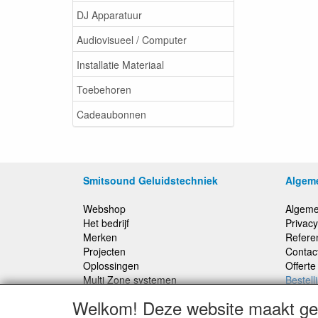
DJ Apparatuur
Audiovisueel / Computer
Installatie Materiaal
Toebehoren
Cadeaubonnen
Smitsound Geluidstechniek
Algem
Webshop
Algeme
Het bedrijf
Privacy
Merken
Refere
Projecten
Contac
Oplossingen
Offert
Multi Zone systemen
Bestell
100 Volt systemen
Welkom! Deze website maakt geb
Onderhoud en Reparaties