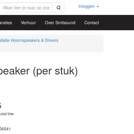
Inloggen
Zoeken
raties
Verhuur
Over Smitsound
Contact
allatie Hoornspeakers & Drivers
aker (per stuk)
5
lusief btw
D6541