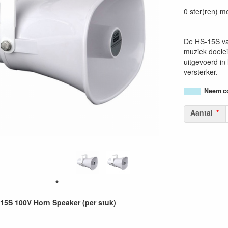
87177482856
0 ster(ren) m
De HS-15S van
muziek doele
uitgevoerd in 
versterker.
Neem co
Aantal
5S 100V Horn Speaker (per stuk)