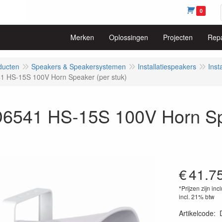
0
Merken
Oplossingen
Projecten
Repa
ducten
Speakers & Speakersystemen
Installatiespeakers
Inst
 HS-15S 100V Horn Speaker (per stuk)
6541 HS-15S 100V Horn Spe
€
41.7
*Prijzen zijn inc
incl. 21% btw
Artikelcode
: