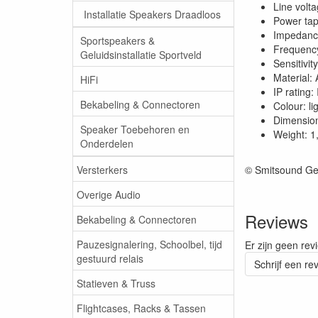
Line volt
Installatie Speakers Draadloos
Power tap
Impedanc
Sportspeakers &
Frequenc
Geluidsinstallatie Sportveld
Sensitivit
Material:
HiFi
IP rating:
Bekabeling & Connectoren
Colour: li
Dimensio
Speaker Toebehoren en
Weight: 1
Onderdelen
Versterkers
© Smitsound Ge
Overige Audio
Reviews
Bekabeling & Connectoren
Pauzesignalering, Schoolbel, tijd
Er zijn geen rev
gestuurd relais
Schrijf een re
Statieven & Truss
Flightcases, Racks & Tassen