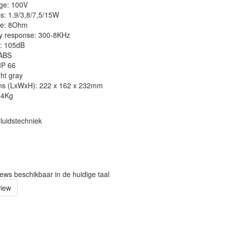
age: 100V
s: 1,9/3,8/7,5/15W
e: 8Ohm
y response: 300-8KHz
y: 105dB
 ABS
 IP 66
ght gray
ns (LxWxH): 222 x 162 x 232mm
,4Kg
luidstechniek
iews beschikbaar in de huidige taal
view