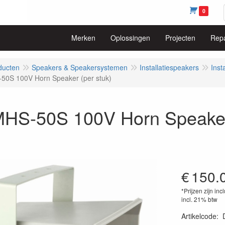
0
Merken
Oplossingen
Projecten
Repa
ducten
Speakers & Speakersystemen
Installatiespeakers
Inst
50S 100V Horn Speaker (per stuk)
HS-50S 100V Horn Speaker 
€
150.
*Prijzen zijn inc
incl. 21% btw
Artikelcode
: