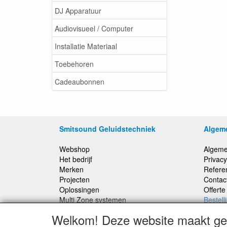
DJ Apparatuur
Audiovisueel / Computer
Installatie Materiaal
Toebehoren
Cadeaubonnen
Smitsound Geluidstechniek
Algem
Webshop
Algeme
Het bedrijf
Privacy
Merken
Refere
Projecten
Contac
Oplossingen
Offert
Multi Zone systemen
Bestell
100 Volt systemen
Welkom! Deze website maakt geb
Onderhoud en Reparaties