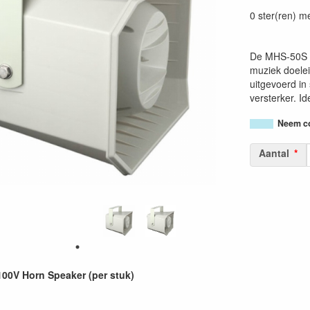
87177482857
0 ster(ren) m
De MHS-50S v
muziek doele
uitgevoerd in
versterker. I
Neem co
Aantal
00V Horn Speaker (per stuk)