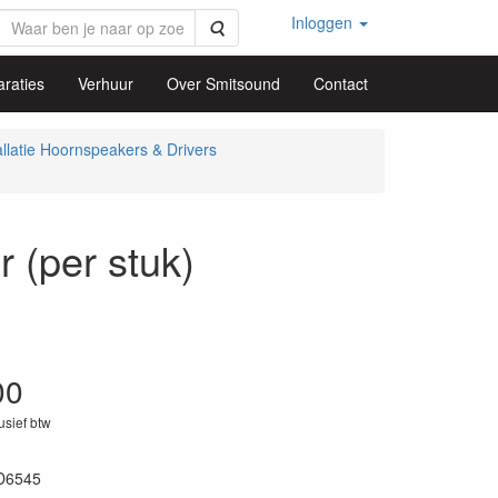
Inloggen
Zoeken
raties
Verhuur
Over Smitsound
Contact
allatie Hoornspeakers & Drivers
(per stuk)
00
lusief btw
D6545