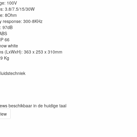
age: 100V
s: 3.8/7.5/15/30W
e: 8Ohm
y response: 300-8KHz
y: 97dB
 ABS
 IP 66
now white
ns (LxWxH): 363 x 253 x 310mm
.9 Kg
luidstechniek
iews beschikbaar in de huidige taal
view