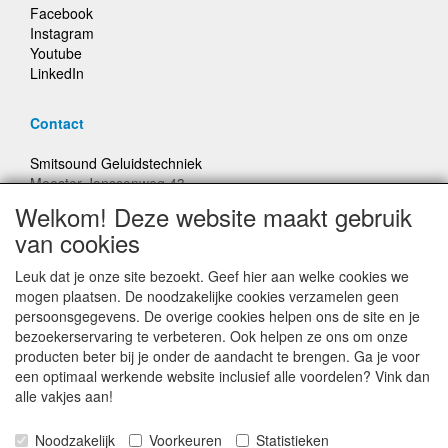
Facebook
Instagram
Youtube
LinkedIn
Contact
Smitsound Geluidstechniek
Meester Janssenweg 43
5106 NA Dongen
Welkom! Deze website maakt gebruik
E-mail: info@smitsound.nl
van cookies
Telefoon: +31-(0)6-22256322
Leuk dat je onze site bezoekt. Geef hier aan welke cookies we
Bestellingen binnen Nederland, ongeacht gewicht, verstuurd
mogen plaatsen. De noodzakelijke cookies verzamelen geen
voor € 6,95
persoonsgegevens. De overige cookies helpen ons de site en je
bezoekerservaring te verbeteren. Ook helpen ze ons om onze
producten beter bij je onder de aandacht te brengen. Ga je voor
Prijzen inclusief 21% BTW, tenzij anders vermeldt
een optimaal werkende website inclusief alle voordelen? Vink dan
alle vakjes aan!
Prijswijzigingen en typefouten voorbehouden
Noodzakelijk
Voorkeuren
Statistieken