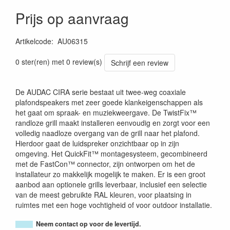
Prijs op aanvraag
Artikelcode
:
AU06315
5414795042322
0 ster(ren) met 0 review(s)
Schrijf een review
De AUDAC CIRA serie bestaat uit twee-weg coaxiale
plafondspeakers met zeer goede klankeigenschappen als
het gaat om spraak- en muziekweergave. De TwistFix™
randloze grill maakt installeren eenvoudig en zorgt voor een
volledig naadloze overgang van de grill naar het plafond.
Hierdoor gaat de luidspreker onzichtbaar op in zijn
omgeving. Het QuickFit™ montagesysteem, gecombineerd
met de FastCon™ connector, zijn ontworpen om het de
installateur zo makkelijk mogelijk te maken. Er is een groot
aanbod aan optionele grills leverbaar, inclusief een selectie
van de meest gebruikte RAL kleuren, voor plaatsing in
ruimtes met een hoge vochtigheid of voor outdoor installatie.
Neem contact op voor de levertijd.