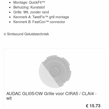
Montage: QuickFit™
Behuizing: Kunststof
Grille: Wit, zonder rand
Kenmerk A: TwistFix™ grill montage
Kenmerk B: FastCon™ connector
© Smitsound Geluidstechniek
AUDAC GLI05/OW Grille voor CIRA5 / CLAI4 -
wit
€ 15.73