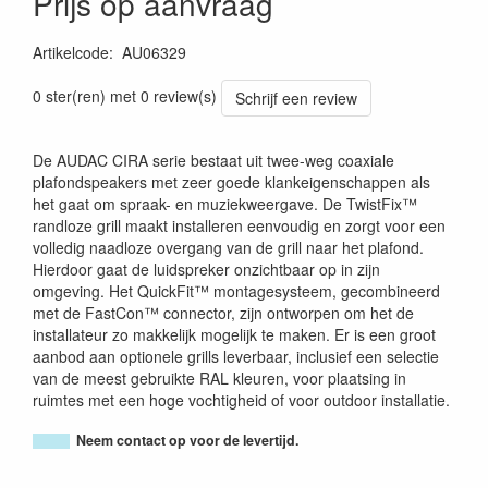
Prijs op aanvraag
Artikelcode
:
AU06329
5414795047877
0 ster(ren) met 0 review(s)
Schrijf een review
De AUDAC CIRA serie bestaat uit twee-weg coaxiale
plafondspeakers met zeer goede klankeigenschappen als
het gaat om spraak- en muziekweergave. De TwistFix™
randloze grill maakt installeren eenvoudig en zorgt voor een
volledig naadloze overgang van de grill naar het plafond.
Hierdoor gaat de luidspreker onzichtbaar op in zijn
omgeving. Het QuickFit™ montagesysteem, gecombineerd
met de FastCon™ connector, zijn ontworpen om het de
installateur zo makkelijk mogelijk te maken. Er is een groot
aanbod aan optionele grills leverbaar, inclusief een selectie
van de meest gebruikte RAL kleuren, voor plaatsing in
ruimtes met een hoge vochtigheid of voor outdoor installatie.
Neem contact op voor de levertijd.