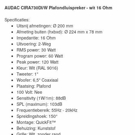
AUDAC CIRA730DI/W Plafondluispreker - wit 16 Ohm
Specificaties:
Uitsnij afmetingen: Ø 200 mm
Afmeting buiten (hxbxd): Ø 224 mm x 78 mm
Impedantie: 16 Ohm
Uitvoering: 2-Weg
RMS power: 30 Watt
Program power: 60 Watt
Peak power: 120 Watt
Kleur: Wit (RAL 9016)
Tweeter: 1"
Woofer: 6,5" Coaxiaal
Plaatsing: Plafond
100 Volt: Nee
Sensitivity (1W/1m): 88dB
SPL (maximum): 103dB
Frequentiebereik: 55Hz - 20kHz
Spreidingshoek: 150°
Montage: QuickFit™
Behuizing: Kunststof
Grille: Wit, zonder rand