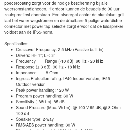
poedercoating zorgt voor de nodige bescherming bij alle
weersomstandigheden. Hierdoor kunnen de beugels de 96 uur
zoutsproeitest doorstaan. Een afvoergat achter de aluminium grill
laat het water wegstromen en de draaibare 5-polige waterdichte
connector met power tap-selectie zorgt ervoor dat de luidspreker
voldoet aan de IP55-norm.
Specificaties:
Crossover Frequency: 2.5 kHz (Passive built-in)
Drivers: HF 1”; LF: 3”
Frequency Range (-10 dB): 60 Hz - 20 kHz
Response (± 3 dB): 90 Hz - 18 kHz
Impedance 8 Ohm
Ingress Protection rating: IP40 Indoor version; IP55
Outdoor version
Peak power handling: 120 W
Program power handling: 60 W
Sensitivity (1W/1m): 85 dB
Sound Pressure (Max. W/1m): @ 100 V 95 dB; @ 8 Ohm
100 dB
Speaker type: 2-way
RMS/AES power handling: 30 W