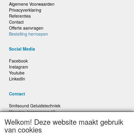
Algemene Voorwaarden
Privacyverklaring
Referenties
Contact
Offerte aanvragen
Bestelling herroepen
Social Media
Facebook
Instagram
Youtube
LinkedIn
Contact
Smitsound Geluidstechniek
Meester Janssenweg 43
5106 NA Dongen
Welkom! Deze website maakt gebruik
E-mail: info@smitsound.nl
van cookies
Telefoon: +31-(0)6-22256322