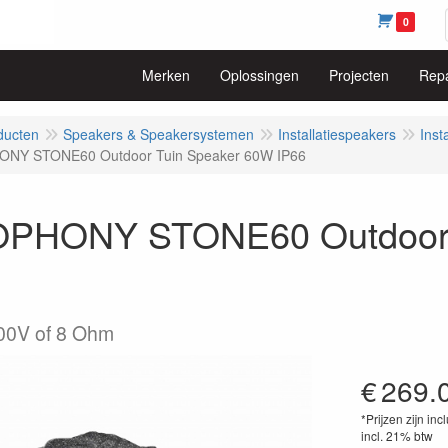
0
Merken
Oplossingen
Projecten
Repa
ducten
Speakers & Speakersystemen
Installatiespeakers
Inst
NY STONE60 Outdoor Tuin Speaker 60W IP66
PHONY STONE60 Outdoor 
00V of 8 Ohm
€
269.
*Prijzen zijn inc
incl. 21% btw