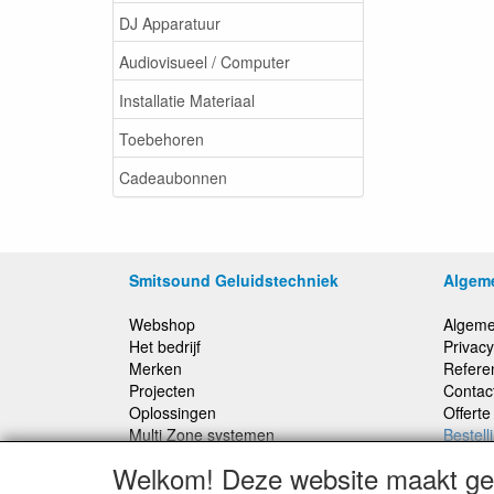
DJ Apparatuur
Audiovisueel / Computer
Installatie Materiaal
Toebehoren
Cadeaubonnen
Smitsound Geluidstechniek
Algem
Webshop
Algeme
Het bedrijf
Privacy
Merken
Refere
Projecten
Contac
Oplossingen
Offert
Multi Zone systemen
Bestell
100 Volt systemen
Welkom! Deze website maakt geb
Onderhoud en Reparaties