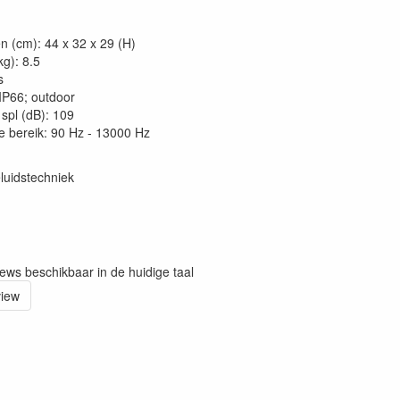
n (cm): 44 x 32 x 29 (H)
kg): 8.5
s
 IP66; outdoor
spl (dB): 109
e bereik: 90 Hz - 13000 Hz
luidstechniek
iews beschikbaar in de huidige taal
view