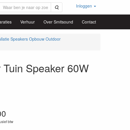
Inloggen
Zoeken
raties
Verhuur
Over Smitsound
Contact
allatie Speakers Opbouw Outdoor
Tuin Speaker 60W
00
lusief btw