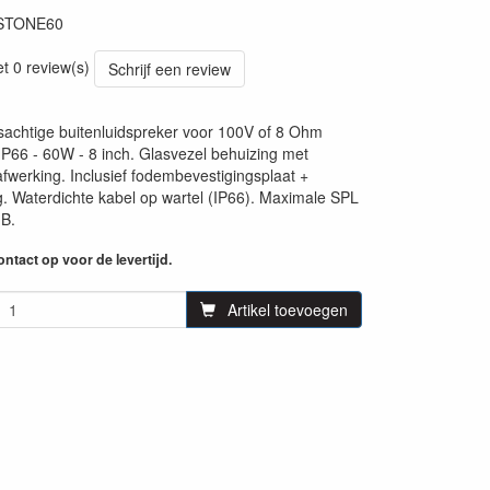
STONE60
62
et 0 review(s)
Schrijf een review
sachtige buitenluidspreker voor 100V of 8 Ohm
 IP66 - 60W - 8 inch. Glasvezel behuizing met
 afwerking. Inclusief fodembevestigingsplaat +
ng. Waterdichte kabel op wartel (IP66). Maximale SPL
B.
ntact op voor de levertijd.
Artikel toevoegen