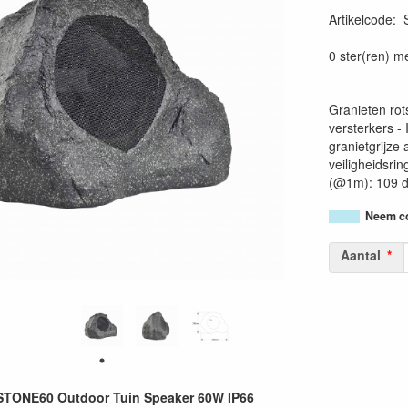
Artikelcode
:
36620090251
0 ster(ren) m
Granieten rot
versterkers -
granietgrijze
veiligheidsri
(@1m): 109 d
Neem co
Aantal
TONE60 Outdoor Tuin Speaker 60W IP66