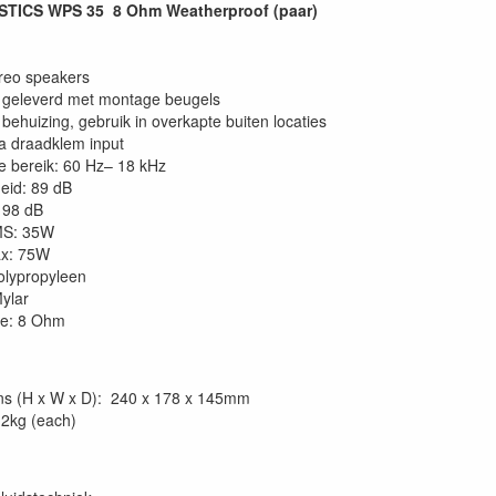
TICS WPS 35 8 Ohm Weatherproof (paar)
reo speakers
 geleverd met montage beugels
behuizing, gebruik in overkapte buiten locaties
ia draadklem input
e bereik: 60 Hz– 18 kHz
eid: 89 dB
 98 dB
MS: 35W
x: 75W
olypropyleen
Mylar
ie: 8 Ohm
ns (H x W x D): 240 x 178 x 145mm
.2kg (each)