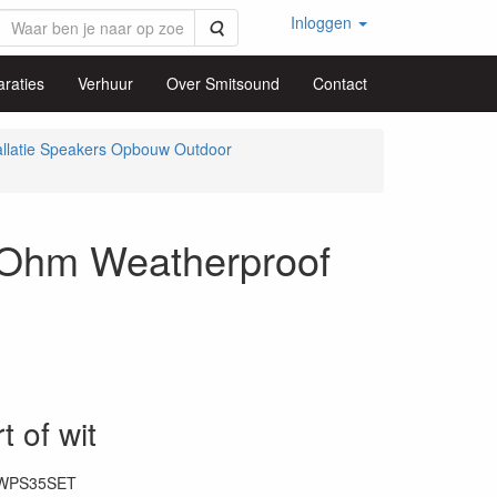
Inloggen
Zoeken
raties
Verhuur
Over Smitsound
Contact
allatie Speakers Opbouw Outdoor
hm Weatherproof
t of wit
WPS35SET