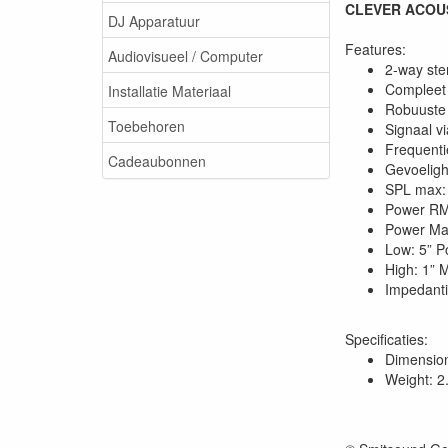
CLEVER ACOUS
DJ Apparatuur
Features:
Audiovisueel / Computer
2-way ste
Compleet
Installatie Materiaal
Robuuste 
Toebehoren
Signaal v
Frequenti
Cadeaubonnen
Gevoeligh
SPL max:
Power R
Power Ma
Low: 5” P
High: 1” 
Impedant
Specificaties:
Dimensio
Weight: 2