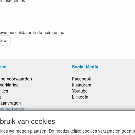
luidstechniek
iews beschikbaar in de huidige taal
view
een
Social Media
ne Voorwaarden
Facebook
verklaring
Instagram
nties
Youtube
t
LinkedIn
e aanvragen
ing herroepen
ruik van cookies
cookies we mogen plaatsen. De noodzakelijke cookies verzamelen geen