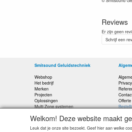
© Smitsound Ge
Reviews
Er zijn geen rev
Schrijf een re
Smitsound Geluidstechniek
Algem
Webshop
Algeme
Het bedrijf
Privacy
Merken
Refere
Projecten
Contac
Oplossingen
Offert
Multi Zone systemen
Bestell
100 Volt systemen
Welkom! Deze website maakt geb
Onderhoud en Reparaties
Leuk dat je onze site bezoekt. Geef hier aan welke 