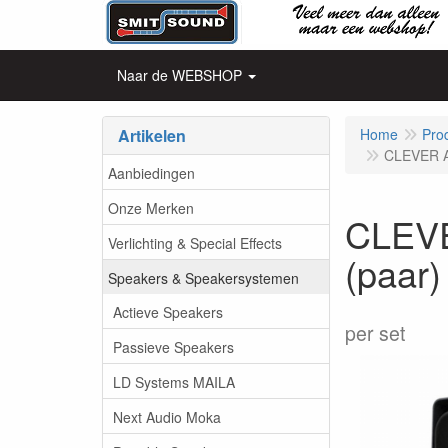
Naar de WEBSHOP
Artikelen
Home
Pro
CLEVER A
Aanbiedingen
Onze Merken
CLEVE
Verlichting & Special Effects
(paar)
Speakers & Speakersystemen
Actieve Speakers
per set
Passieve Speakers
LD Systems MAILA
Next Audio Moka