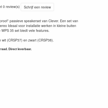
et 0 review(s)
Schrijf een review
roof” passieve speakerset van Clever. Een set van
reo Ideaal voor installatie werken in kleine buiten
e WPS 35 set biedt vele features.
in wit (CRSP37) en zwart (CRSP38).
aad. Direct leverbaar.