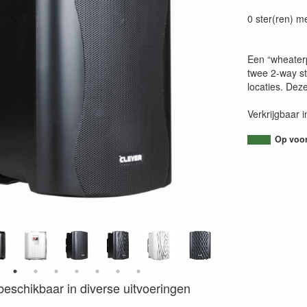
0 ster(ren) m
Een “wheaterp
twee 2-way ste
locaties. Dez
Verkrijgbaar 
Op voorr
s beschikbaar in diverse uitvoeringen