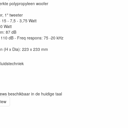
erkte polypropyleen woofer
r
r, 1" tweeter
 15 - 7,5 - 3,75 Watt
0 Watt
m: 87 dB
110 dB - Freq respons: 75 -20 kHz
n (H x Dia): 223 x 233 mm
luidstechniek
iews beschikbaar in de huidige taal
view