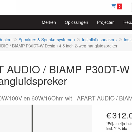
0
Merken
Oplossingen
Projecten
Repa
ducten
Speakers & Speakersystemen
Installatiespeakers
Inst
DIO / BIAMP P30DT-W Design 4,5 inch 2-weg hangluidspreker
 AUDIO / BIAMP P30DT-W De
angluidspreker
0W/100V en 60W/16Ohm wit - APART AUDIO / BIA
€
312.
*Prijzen zijn inc
incl. 21% btw