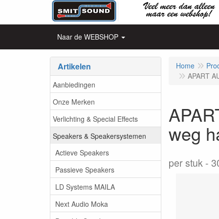
Naar de WEBSHOP
Artikelen
Home
Pro
APART AU
Aanbiedingen
Onze Merken
APART
Verlichting & Special Effects
weg h
Speakers & Speakersystemen
Actieve Speakers
per stuk
3
Passieve Speakers
LD Systems MAILA
Next Audio Moka