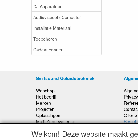
DJ Apparatuur
Audiovisueel / Computer
Installatie Materiaal
Toebehoren
Cadeaubonnen
Smitsound Geluidstechniek
Algem
Webshop
Algeme
Het bedrijf
Privacy
Merken
Refere
Projecten
Contac
Oplossingen
Offert
Multi Zone systemen
Bestell
100 Volt systemen
Welkom! Deze website maakt geb
Onderhoud en Reparaties