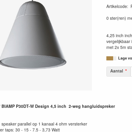
Artikelcode
:
0 ster(ren) m
4,25 inch inc
vergelijkbaa
met 2x 5m st
Lage voo
Aantal
 BIAMP P30DT-W Design 4,5 inch 2-weg hangluidspreker
 speaker parallel op 1 kanaal 4 ohm versterker
r taps: 30 - 15 - 7.5 - 3,73 Watt