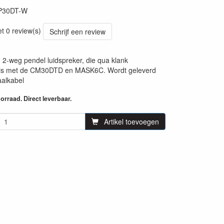
P30DT-W
et 0 review(s)
Schrijf een review
h 2-weg pendel luidspreker, die qua klank
r is met de CM30DTD en MASK6C. Wordt geleverd
aalkabel
rraad. Direct leverbaar.
Artikel toevoegen