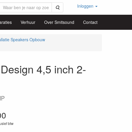
Inloggen
Zoeken
raties
Verhuur
Over Smitsound
Contact
allatie Speakers Opbouw
sign 4,5 inch 2-
MP
00
lusief btw