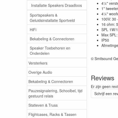
4¼" verst
Installatie Speakers Draadloos
1" tweete
4¼" woofe
Sportspeakers &
100V: 30 -
Geluidsinstallatie Sportveld
16 ohm: 5
HiFi
SPL 1W/1
Max SPL: 
Bekabeling & Connectoren
IP50
Afmetinge
Speaker Toebehoren en
Onderdelen
© Smitsound Ge
Versterkers
Overige Audio
Reviews
Bekabeling & Connectoren
Er zijn geen rev
Pauzesignalering, Schoolbel, tijd
Schrijf een re
gestuurd relais
Statieven & Truss
Flightcases, Racks & Tassen