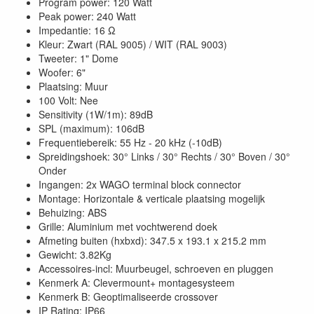
Program power: 120 Watt
Peak power: 240 Watt
Impedantie: 16 Ω
Kleur: Zwart (RAL 9005) / WIT (RAL 9003)
Tweeter: 1" Dome
Woofer: 6"
Plaatsing: Muur
100 Volt: Nee
Sensitivity (1W/1m): 89dB
SPL (maximum): 106dB
Frequentiebereik: 55 Hz - 20 kHz (-10dB)
Spreidingshoek: 30° Links / 30° Rechts / 30° Boven / 30°
Onder
Ingangen: 2x WAGO terminal block connector
Montage: Horizontale & verticale plaatsing mogelijk
Behuizing: ABS
Grille: Aluminium met vochtwerend doek
Afmeting buiten (hxbxd): 347.5 x 193.1 x 215.2 mm
Gewicht: 3.82Kg
Accessoires-incl: Muurbeugel, schroeven en pluggen
Kenmerk A: Clevermount+ montagesysteem
Kenmerk B: Geoptimaliseerde crossover
IP Rating: IP66