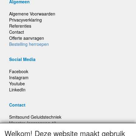
Algemeen
Algemene Voorwaarden
Privacyverklaring
Referenties
Contact
Offerte aanvragen
Bestelling herroepen
Social Media
Facebook
Instagram
Youtube
LinkedIn
Contact
Smitsound Geluidstechniek
Meester Janssenweg 43
5106 NA Dongen
Welkom! Deze website maakt gebruik
E-mail: info@smitsound.nl