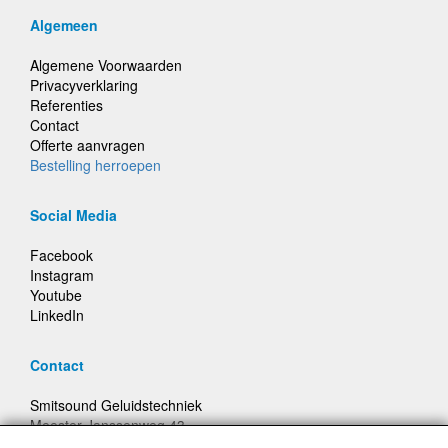
Algemeen
Algemene Voorwaarden
Privacyverklaring
Referenties
Contact
Offerte aanvragen
Bestelling herroepen
Social Media
Facebook
Instagram
Youtube
LinkedIn
Contact
Smitsound Geluidstechniek
Meester Janssenweg 43
5106 NA Dongen