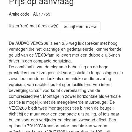
Prijs op aanvraag
Artikelcode
:
AU17753
5414795051102
0 ster(ren) met 0 review(s)
Schrijf een review
De AUDAC VEXO206 is een 2,5-weg luidspreker met hoog
vermogen die het krachtige en gedetailleerde, kenmerkende
geluid van de VEXO-familie levert met een dubbele 6,5-inch
driver in een compacte behuizing.
De combinatie van de elegante behuizing en de hoge
prestaties maakt ze geschikt voor installatie toepassingen die
zowel een moderne look als een unieke audio-ervaring
vereisen, van nachtclubs tot sportfaciliteiten. Een intern
beveiligingscircuit voorkomt overbelasting van de
compressiedriver. Montage in zowel horizontale als verticale
positie is mogelijk met de meegeleverde muurbeugel. De
VEXO206 biedt twee montageposities binnen de beugel:
dicht bij de muur voor een compacte uitstraling, of iets naar
buiten voor een verfijnder en elegant zwevend effect. Een
optionele 70/100V-transformator module kan worden
geïnstalleerd om de VEXO206 te gebruiken in 100 volt