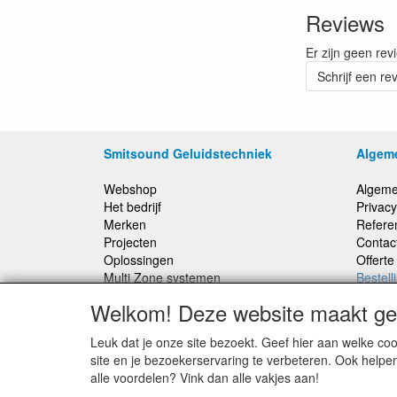
Reviews
Er zijn geen rev
Schrijf een re
Smitsound Geluidstechniek
Algem
Webshop
Algeme
Het bedrijf
Privacy
Merken
Refere
Projecten
Contac
Oplossingen
Offert
Multi Zone systemen
Bestell
100 Volt systemen
Welkom! Deze website maakt geb
Onderhoud en Reparaties
Leuk dat je onze site bezoekt. Geef hier aan welke 
Bestellingen binnen Nederland, ongeacht gewicht
site en je bezoekerservaring te verbeteren. Ook helpe
verstuurd voor € 6,95
alle voordelen? Vink dan alle vakjes aan!