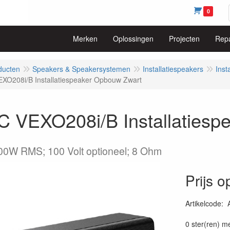
0
Merken
Oplossingen
Projecten
Repa
ducten
Speakers & Speakersystemen
Installatiespeakers
Inst
O208i/B Installatiespeaker Opbouw Zwart
 VEXO208i/B Installatiesp
00W RMS; 100 Volt optioneel; 8 Ohm
Prijs 
Artikelcode
:
54147950511
0 ster(ren) m