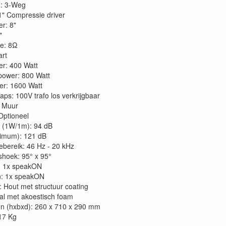
g: 3-Weg
1" Compressie driver
r: 8"
"
e: 8Ω
art
r: 400 Watt
power: 800 Watt
r: 1600 Watt
aps: 100V trafo los verkrijgbaar
: Muur
 Optioneel
ty (1W/1m): 94 dB
imum): 121 dB
ebereik: 46 Hz - 20 kHz
shoek: 95° x 95°
: 1x speakON
n: 1x speakON
: Hout met structuur coating
taal met akoestisch foam
n (hxbxd): 260 x 710 x 290 mm
17 Kg