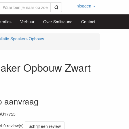
Inloggen
Zoeken
raties
Verhuur
Over Smitsound
Contact
allatie Speakers Opbouw
eaker Opbouw Zwart
op aanvraag
AU17755
95
et 0 review(s)
Schrijf een review