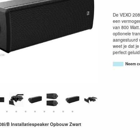
De VEXO 208i/
een vermoge
van 800 Watt.
optionele tra
aangestuurd w
weet je dat j
perfect geluid
Neem co
i/B Installatiespeaker Opbouw Zwart