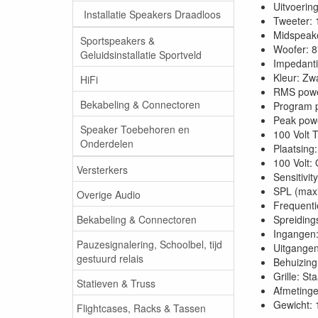
Uitvoerin
Installatie Speakers Draadloos
Tweeter: 
Midspeake
Sportspeakers &
Woofer: 8
Geluidsinstallatie Sportveld
Impedanti
Kleur: Zw
HiFi
RMS powe
Bekabeling & Connectoren
Program 
Peak powe
Speaker Toebehoren en
100 Volt T
Onderdelen
Plaatsing
100 Volt:
Versterkers
Sensitivi
SPL (max
Overige Audio
Frequenti
Bekabeling & Connectoren
Spreiding
Ingangen
Pauzesignalering, Schoolbel, tijd
Uitgange
gestuurd relais
Behuizing
Grille: S
Statieven & Truss
Afmetinge
Gewicht: 
Flightcases, Racks & Tassen