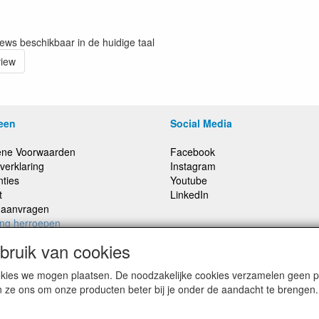
iews beschikbaar in de huidige taal
view
een
Social Media
ne Voorwaarden
Facebook
verklaring
Instagram
nties
Youtube
t
LinkedIn
e aanvragen
ing herroepen
ruik van cookies
cookies we mogen plaatsen. De noodzakelijke cookies verzamelen geen
,
Prijzen inclusief 21% BTW, tenzij anders vermeldt
n ze ons om onze producten beter bij je onder de aandacht te brengen.