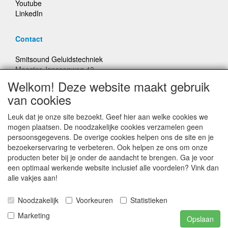
Youtube
LinkedIn
Contact
Smitsound Geluidstechniek
Meester Janssenweg 43
5106 NA Dongen
Welkom! Deze website maakt gebruik
E-mail: info@smitsound.nl
van cookies
Telefoon: +31-(0)6-22256322
Leuk dat je onze site bezoekt. Geef hier aan welke cookies we
Bestellingen binnen Nederland, ongeacht gewicht, verstuurd
mogen plaatsen. De noodzakelijke cookies verzamelen geen
voor € 6,95
persoonsgegevens. De overige cookies helpen ons de site en je
bezoekerservaring te verbeteren. Ook helpen ze ons om onze
producten beter bij je onder de aandacht te brengen. Ga je voor
Prijzen inclusief 21% BTW, tenzij anders vermeldt
een optimaal werkende website inclusief alle voordelen? Vink dan
alle vakjes aan!
Prijswijzigingen en typefouten voorbehouden
Noodzakelijk
Voorkeuren
Statistieken
© Smitsound Geluidstechniek 2024, alle rechten
Marketing
Opslaan
voorbehouden