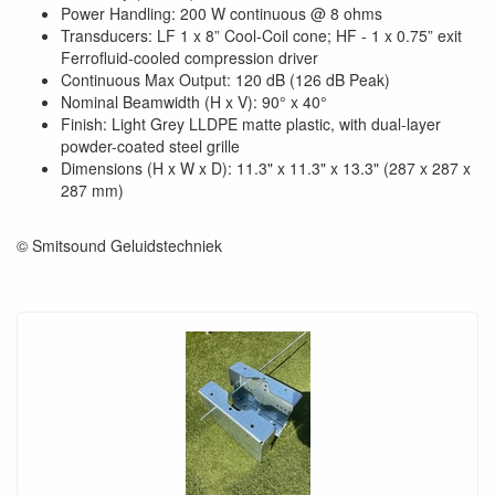
Power Handling: 200 W continuous @ 8 ohms
Transducers: LF 1 x 8” Cool-Coil cone; HF - 1 x 0.75” exit
Ferrofluid-cooled compression driver
Continuous Max Output: 120 dB (126 dB Peak)
Nominal Beamwidth (H x V): 90° x 40°
Finish: Light Grey LLDPE matte plastic, with dual-layer
powder-coated steel grille
Dimensions (H x W x D): 11.3" x 11.3" x 13.3" (287 x 287 x
287 mm)
© Smitsound Geluidstechniek