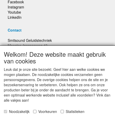
Facebook
Instagram
Youtube
LinkedIn
Contact
Smitsound Geluidstechniek
Meester Janssenweg 43
5106 NA Dongen
Welkom! Deze website maakt gebruik
E-mail: info@smitsound.nl
van cookies
Telefoon: +31-(0)6-22256322
Leuk dat je onze site bezoekt. Geef hier aan welke cookies we
Bestellingen binnen Nederland, ongeacht gewicht, verstuurd
mogen plaatsen. De noodzakelijke cookies verzamelen geen
voor € 6,95
persoonsgegevens. De overige cookies helpen ons de site en je
bezoekerservaring te verbeteren. Ook helpen ze ons om onze
producten beter bij je onder de aandacht te brengen. Ga je voor
Prijzen inclusief 21% BTW, tenzij anders vermeldt
een optimaal werkende website inclusief alle voordelen? Vink dan
alle vakjes aan!
Prijswijzigingen en typefouten voorbehouden
Noodzakelijk
Voorkeuren
Statistieken