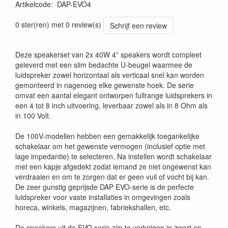
Artikelcode
:
DAP-EVO4
0 ster(ren) met 0 review(s)
Schrijf een review
Deze speakerset van 2x 40W 4” speakers wordt compleet
geleverd met een slim bedachte U-beugel waarmee de
luidspreker zowel horizontaal als verticaal snel kan worden
gemonteerd in nagenoeg elke gewenste hoek. De serie
omvat een aantal elegant ontworpen fullrange luidsprekers in
een 4 tot 8 inch uitvoering, leverbaar zowel als in 8 Ohm als
in 100 Volt.
De 100V-modellen hebben een gemakkelijk toegankelijke
schakelaar om het gewenste vermogen (inclusief optie met
lage impedantie) te selecteren. Na instellen wordt schakelaar
met een kapje afgedekt zodat iemand ze niet ongewenst kan
verdraaien en om te zorgen dat er geen vuil of vocht bij kan.
De zeer gunstig geprijsde DAP EVO-serie is de perfecte
luidspreker voor vaste installaties in omgevingen zoals
horeca, winkels, magazijnen, fabriekshallen, etc.
De speakers uit de EVO serie zijn te verkrijgen in zwart en