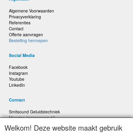
Algemene Voorwaarden
Privacyverklaring
Referenties
Contact
Offerte aanvragen
Bestelling herroepen
Social Media
Facebook
Instagram
Youtube
LinkedIn
Contact
Smitsound Geluidstechniek
Meester Janssenweg 43
5106 NA Dongen
Welkom! Deze website maakt gebruik
E-mail: info@smitsound.nl