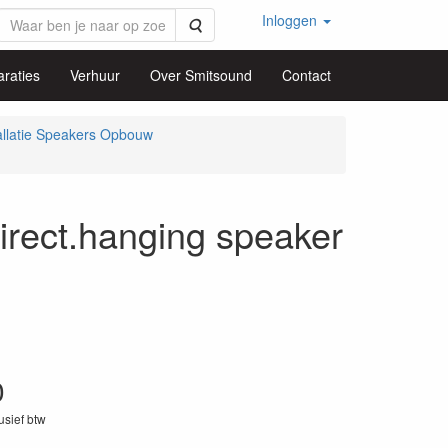
Inloggen
Zoeken
raties
Verhuur
Over Smitsound
Contact
allatie Speakers Opbouw
ect.hanging speaker
0
lusief btw