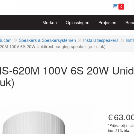
0
Merken
Oplossingen
Projecten
Repa
ducten
Speakers & Speakersystemen
Installatiespeakers
Inst
0M 100V 6S 20W Unidirect.hanging speaker (per stuk)
S-620M 100V 6S 20W Unidir
tuk)
€
63.0
*Prijzen zijn inc
incl. 21% btw