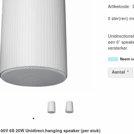
Artikelcode
:
87177482859
0 ster(ren) m
Unidirectione
een 6” speake
versterker.
Neem co
Aantal
0V 6S 20W Unidirect.hanging speaker (per stuk)