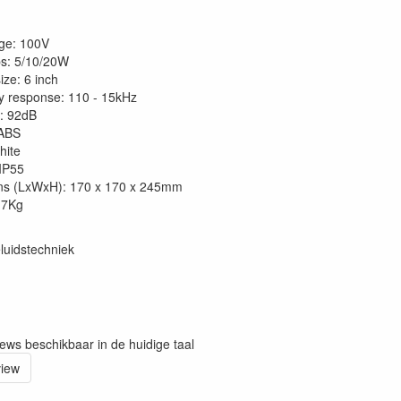
age: 100V
s: 5/10/20W
ize: 6 inch
 response: 110 - 15kHz
y: 92dB
 ABS
hite
 IP55
ns (LxWxH): 170 x 170 x 245mm
,7Kg
luidstechniek
iews beschikbaar in de huidige taal
view