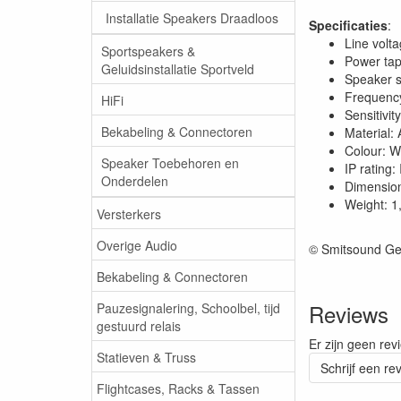
Installatie Speakers Draadloos
Specificaties
:
Line volt
Sportspeakers &
Power tap
Geluidsinstallatie Sportveld
Speaker s
Frequency
HiFi
Sensitivit
Bekabeling & Connectoren
Material:
Colour: W
Speaker Toebehoren en
IP rating:
Onderdelen
Dimensio
Weight: 1
Versterkers
Overige Audio
© Smitsound Ge
Bekabeling & Connectoren
Reviews
Pauzesignalering, Schoolbel, tijd
gestuurd relais
Er zijn geen rev
Statieven & Truss
Schrijf een re
Flightcases, Racks & Tassen