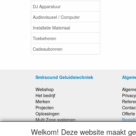
DJ Apparatuur
Audiovisueel / Computer
Installatie Materiaal
Toebehoren
Cadeaubonnen
Smitsound Geluidstechniek
Algem
Webshop
Algeme
Het bedrijf
Privacy
Merken
Refere
Projecten
Contac
Oplossingen
Offert
Multi Zone systemen
Bestell
100 Volt systemen
Welkom! Deze website maakt geb
Onderhoud en Reparaties