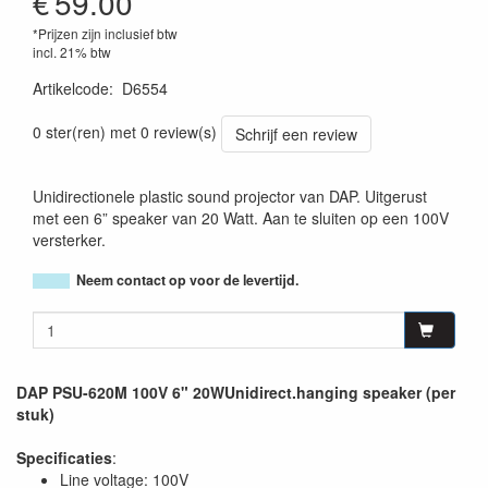
€
59.00
*Prijzen zijn inclusief btw
incl. 21% btw
Artikelcode
:
D6554
8717748285805
0 ster(ren) met 0 review(s)
Schrijf een review
Unidirectionele plastic sound projector van DAP. Uitgerust
met een 6” speaker van 20 Watt. Aan te sluiten op een 100V
versterker.
Neem contact op voor de levertijd.
DAP PSU-620M 100V 6" 20WUnidirect.hanging speaker (per
stuk)
Specificaties
:
Line voltage: 100V