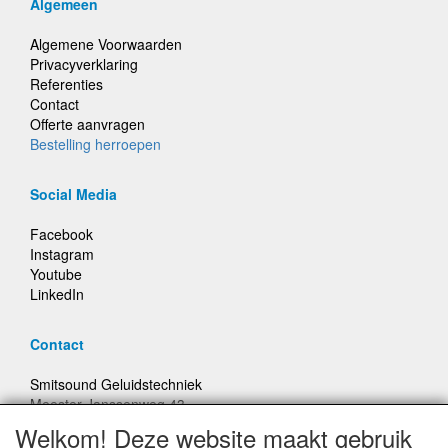
Algemeen
Algemene Voorwaarden
Privacyverklaring
Referenties
Contact
Offerte aanvragen
Bestelling herroepen
Social Media
Facebook
Instagram
Youtube
LinkedIn
Contact
Smitsound Geluidstechniek
Meester Janssenweg 43
5106 NA Dongen
Welkom! Deze website maakt gebruik
E-mail: info@smitsound.nl