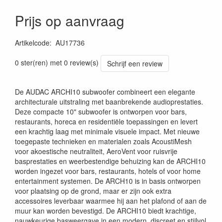
Prijs op aanvraag
Artikelcode
:
AU17736
5414795050594
0 ster(ren) met 0 review(s)
Schrijf een review
De AUDAC ARCHI10 subwoofer combineert een elegante
architecturale uitstraling met baanbrekende audioprestaties.
Deze compacte 10" subwoofer is ontworpen voor bars,
restaurants, horeca en residentiële toepassingen en levert
een krachtig laag met minimale visuele impact. Met nieuwe
toegepaste technieken en materialen zoals AcoustiMesh
voor akoestische neutraliteit, AeroVent voor ruisvrije
basprestaties en weerbestendige behuizing kan de ARCHI10
worden ingezet voor bars, restaurants, hotels of voor home
entertainment systemen. De ARCH10 is in basis ontworpen
voor plaatsing op de grond, maar er zijn ook extra
accessoires leverbaar waarmee hij aan het plafond of aan de
muur kan worden bevestigd. De ARCHI10 biedt krachtige,
nauwkeurige basweergave in een modern, discreet en stijlvol