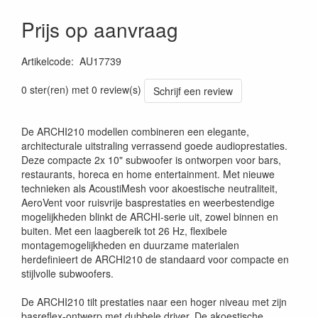
Prijs op aanvraag
Artikelcode
:
AU17739
5414795050631
0 ster(ren) met 0 review(s)
Schrijf een review
De ARCHI210 modellen combineren een elegante,
architecturale uitstraling verrassend goede audioprestaties.
Deze compacte 2x 10" subwoofer is ontworpen voor bars,
restaurants, horeca en home entertainment. Met nieuwe
technieken als AcoustiMesh voor akoestische neutraliteit,
AeroVent voor ruisvrije basprestaties en weerbestendige
mogelijkheden blinkt de ARCHI-serie uit, zowel binnen en
buiten. Met een laagbereik tot 26 Hz, flexibele
montagemogelijkheden en duurzame materialen
herdefinieert de ARCHI210 de standaard voor compacte en
stijlvolle subwoofers.
De ARCHI210 tilt prestaties naar een hoger niveau met zijn
basreflex-ontwerp met dubbele driver. De akoestische