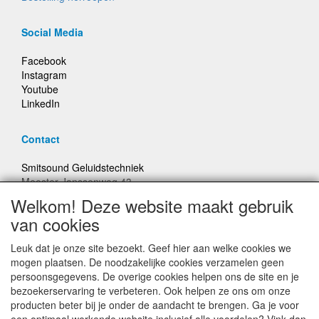
Social Media
Facebook
Instagram
Youtube
LinkedIn
Contact
Smitsound Geluidstechniek
Meester Janssenweg 43
5106 NA Dongen
Welkom! Deze website maakt gebruik
E-mail: info@smitsound.nl
van cookies
Telefoon: +31-(0)6-22256322
Leuk dat je onze site bezoekt. Geef hier aan welke cookies we
Bestellingen binnen Nederland, ongeacht gewicht, verstuurd
mogen plaatsen. De noodzakelijke cookies verzamelen geen
voor € 6,95
persoonsgegevens. De overige cookies helpen ons de site en je
bezoekerservaring te verbeteren. Ook helpen ze ons om onze
producten beter bij je onder de aandacht te brengen. Ga je voor
Prijzen inclusief 21% BTW, tenzij anders vermeldt