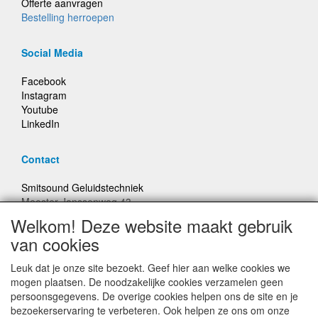
Offerte aanvragen
Bestelling herroepen
Social Media
Facebook
Instagram
Youtube
LinkedIn
Contact
Smitsound Geluidstechniek
Meester Janssenweg 43
5106 NA Dongen
Welkom! Deze website maakt gebruik
E-mail: info@smitsound.nl
van cookies
Telefoon: +31-(0)6-22256322
Leuk dat je onze site bezoekt. Geef hier aan welke cookies we
Bestellingen binnen Nederland, ongeacht gewicht, verstuurd
mogen plaatsen. De noodzakelijke cookies verzamelen geen
voor € 6,95
persoonsgegevens. De overige cookies helpen ons de site en je
bezoekerservaring te verbeteren. Ook helpen ze ons om onze