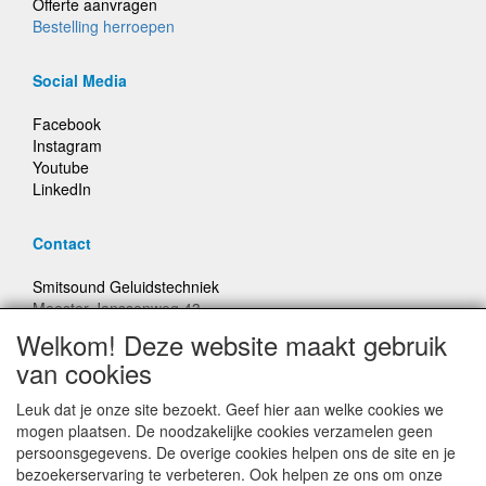
Offerte aanvragen
Bestelling herroepen
Social Media
Facebook
Instagram
Youtube
LinkedIn
Contact
Smitsound Geluidstechniek
Meester Janssenweg 43
5106 NA Dongen
Welkom! Deze website maakt gebruik
E-mail: info@smitsound.nl
van cookies
Telefoon: +31-(0)6-22256322
Leuk dat je onze site bezoekt. Geef hier aan welke cookies we
Bestellingen binnen Nederland, ongeacht gewicht, verstuurd
mogen plaatsen. De noodzakelijke cookies verzamelen geen
voor € 6,95
persoonsgegevens. De overige cookies helpen ons de site en je
bezoekerservaring te verbeteren. Ook helpen ze ons om onze