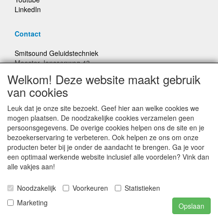
LinkedIn
Contact
Smitsound Geluidstechniek
Meester Janssenweg 43
5106 NA Dongen
Welkom! Deze website maakt gebruik
E-mail: info@smitsound.nl
van cookies
Telefoon: +31-(0)6-22256322
Leuk dat je onze site bezoekt. Geef hier aan welke cookies we
Bestellingen binnen Nederland, ongeacht gewicht, verstuurd
mogen plaatsen. De noodzakelijke cookies verzamelen geen
voor € 6,95
persoonsgegevens. De overige cookies helpen ons de site en je
bezoekerservaring te verbeteren. Ook helpen ze ons om onze
producten beter bij je onder de aandacht te brengen. Ga je voor
Prijzen inclusief 21% BTW, tenzij anders vermeldt
een optimaal werkende website inclusief alle voordelen? Vink dan
alle vakjes aan!
Prijswijzigingen en typefouten voorbehouden
Noodzakelijk
Voorkeuren
Statistieken
© Smitsound Geluidstechniek 2024, alle rechten
Marketing
Opslaan
voorbehouden