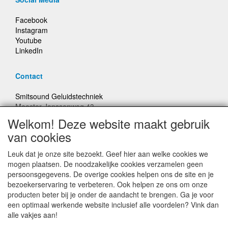
Facebook
Instagram
Youtube
LinkedIn
Contact
Smitsound Geluidstechniek
Meester Janssenweg 43
5106 NA Dongen
Welkom! Deze website maakt gebruik
E-mail: info@smitsound.nl
van cookies
Telefoon: +31-(0)6-22256322
Leuk dat je onze site bezoekt. Geef hier aan welke cookies we
Bestellingen binnen Nederland, ongeacht gewicht, verstuurd
mogen plaatsen. De noodzakelijke cookies verzamelen geen
voor € 6,95
persoonsgegevens. De overige cookies helpen ons de site en je
bezoekerservaring te verbeteren. Ook helpen ze ons om onze
producten beter bij je onder de aandacht te brengen. Ga je voor
Prijzen inclusief 21% BTW, tenzij anders vermeldt
een optimaal werkende website inclusief alle voordelen? Vink dan
alle vakjes aan!
Prijswijzigingen en typefouten voorbehouden