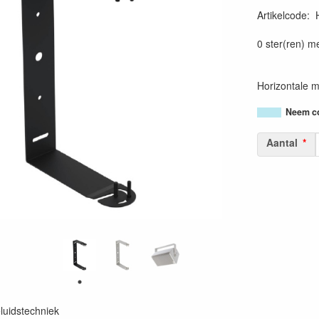
Artikelcode
:
36620090281
0 ster(ren) m
Horizontale m
Neem co
Aantal
luidstechniek