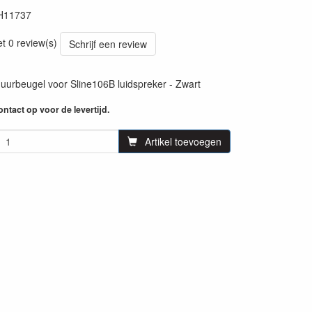
H11737
25
et 0 review(s)
Schrijf een review
uurbeugel voor Sline106B luidspreker - Zwart
ntact op voor de levertijd.
Artikel toevoegen