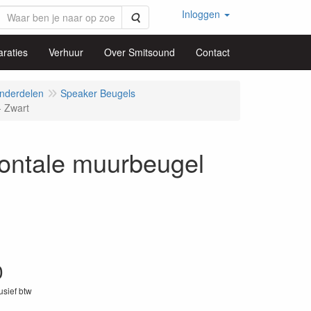
Inloggen
Zoeken
raties
Verhuur
Over Smitsound
Contact
nderdelen
Speaker Beugels
 Zwart
tale muurbeugel
0
lusief btw