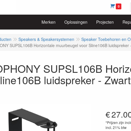
0
Merken
Oplossingen
Projecten
Repa
ducten
Speakers & Speakersystemen
Speaker Toebehoren en O
Y SUPSL106B Horizontale muurbeugel voor Sline106B luidspreker -
PHONY SUPSL106B Horizon
line106B luidspreker - Zwart
€
27.0
*Prijzen zijn inc
incl. 21% btw