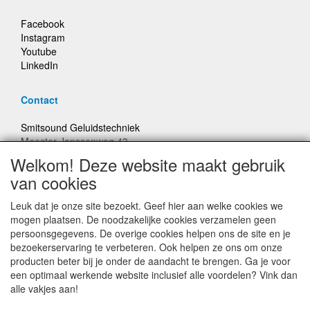
Facebook
Instagram
Youtube
LinkedIn
Contact
Smitsound Geluidstechniek
Meester Janssenweg 43
5106 NA Dongen
Welkom! Deze website maakt gebruik
E-mail: info@smitsound.nl
van cookies
Telefoon: +31-(0)6-22256322
Leuk dat je onze site bezoekt. Geef hier aan welke cookies we
Bestellingen binnen Nederland, ongeacht gewicht, verstuurd
mogen plaatsen. De noodzakelijke cookies verzamelen geen
voor € 6,95
persoonsgegevens. De overige cookies helpen ons de site en je
bezoekerservaring te verbeteren. Ook helpen ze ons om onze
producten beter bij je onder de aandacht te brengen. Ga je voor
Prijzen inclusief 21% BTW, tenzij anders vermeldt
een optimaal werkende website inclusief alle voordelen? Vink dan
alle vakjes aan!
Prijswijzigingen en typefouten voorbehouden