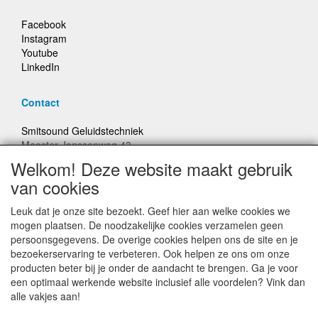
Facebook
Instagram
Youtube
LinkedIn
Contact
Smitsound Geluidstechniek
Meester Janssenweg 43
5106 NA Dongen
Welkom! Deze website maakt gebruik
E-mail: info@smitsound.nl
van cookies
Telefoon: +31-(0)6-22256322
Leuk dat je onze site bezoekt. Geef hier aan welke cookies we
Bestellingen binnen Nederland, ongeacht gewicht, verstuurd
mogen plaatsen. De noodzakelijke cookies verzamelen geen
voor € 6,95
persoonsgegevens. De overige cookies helpen ons de site en je
bezoekerservaring te verbeteren. Ook helpen ze ons om onze
producten beter bij je onder de aandacht te brengen. Ga je voor
Prijzen inclusief 21% BTW, tenzij anders vermeldt
een optimaal werkende website inclusief alle voordelen? Vink dan
alle vakjes aan!
Prijswijzigingen en typefouten voorbehouden