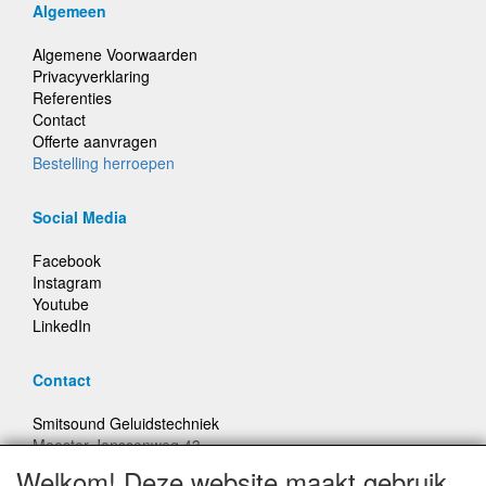
Algemeen
Algemene Voorwaarden
Privacyverklaring
Referenties
Contact
Offerte aanvragen
Bestelling herroepen
Social Media
Facebook
Instagram
Youtube
LinkedIn
Contact
Smitsound Geluidstechniek
Meester Janssenweg 43
5106 NA Dongen
Welkom! Deze website maakt gebruik