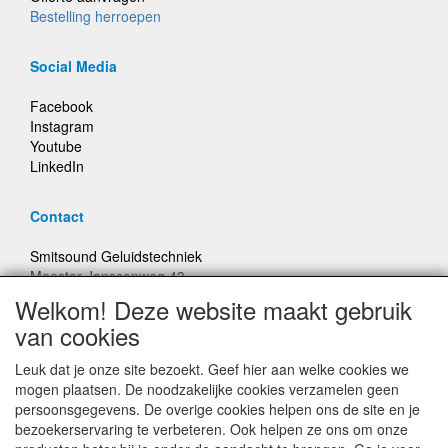
Bestelling herroepen
Social Media
Facebook
Instagram
Youtube
LinkedIn
Contact
Smitsound Geluidstechniek
Meester Janssenweg 43
5106 NA Dongen
Welkom! Deze website maakt gebruik
E-mail: info@smitsound.nl
van cookies
Telefoon: +31-(0)6-22256322
Leuk dat je onze site bezoekt. Geef hier aan welke cookies we
Bestellingen binnen Nederland, ongeacht gewicht, verstuurd
mogen plaatsen. De noodzakelijke cookies verzamelen geen
voor € 6,95
persoonsgegevens. De overige cookies helpen ons de site en je
bezoekerservaring te verbeteren. Ook helpen ze ons om onze