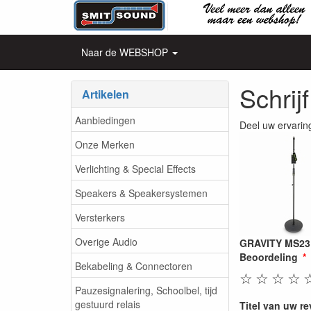
Naar de WEBSHOP
Schrij
Artikelen
Aanbiedingen
Deel uw ervarin
Onze Merken
Verlichting & Special Effects
Speakers & Speakersystemen
Versterkers
Overige Audio
GRAVITY MS23 
Beoordeling
Bekabeling & Connectoren
☆
☆
☆
☆
Pauzesignalering, Schoolbel, tijd
gestuurd relais
Titel van uw r