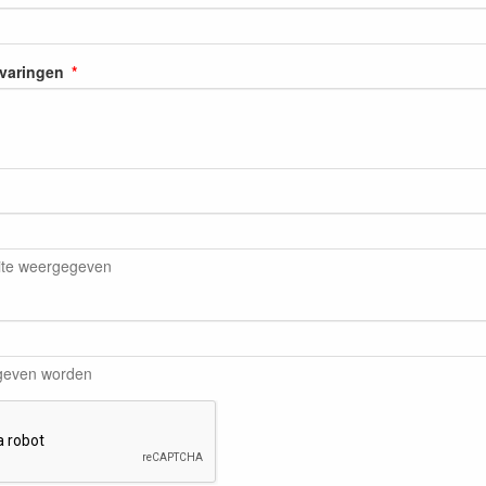
rvaringen
ite weergegeven
egeven worden