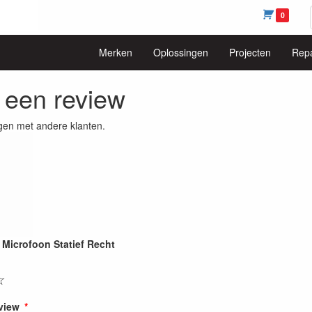
0
Merken
Oplossingen
Projecten
Repa
f een review
gen met andere klanten.
Microfoon Statief Recht
☆
eview