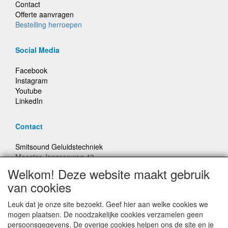
Contact
Offerte aanvragen
Bestelling herroepen
Social Media
Facebook
Instagram
Youtube
LinkedIn
Contact
Smitsound Geluidstechniek
Meester Janssenweg 43
5106 NA Dongen
Welkom! Deze website maakt gebruik
E-mail: info@smitsound.nl
van cookies
Telefoon: +31-(0)6-22256322
Leuk dat je onze site bezoekt. Geef hier aan welke cookies we
Bestellingen binnen Nederland, ongeacht gewicht, verstuurd
mogen plaatsen. De noodzakelijke cookies verzamelen geen
voor € 6,95
persoonsgegevens. De overige cookies helpen ons de site en je