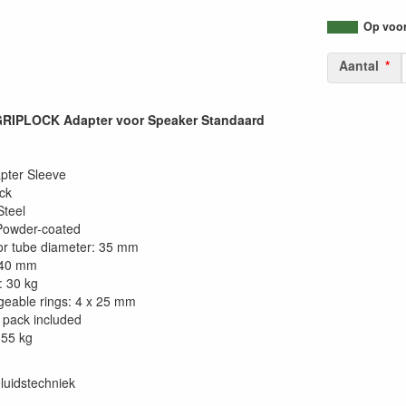
Op voorr
Aantal
IPLOCK Adapter voor Speaker Standaard
pter Sleeve
ack
Steel
Powder-coated
for tube diameter: 35 mm
240 mm
: 30 kg
geable rings: 4 x 25 mm
g pack included
,55 kg
luidstechniek