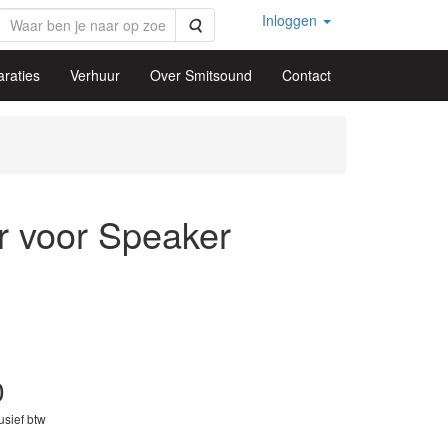
Inloggen
Zoeken
raties
Verhuur
Over Smitsound
Contact
voor Speaker
0
lusief btw