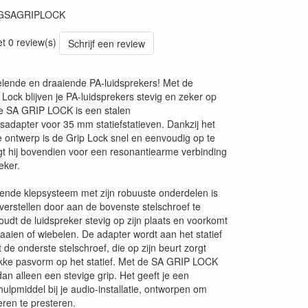
GSAGRIPLOCK
91
et 0 review(s)
Schrijf een review
lende en draaiende PA-luidsprekers! Met de
 Lock blijven je PA-luidsprekers stevig en zeker op
De SA GRIP LOCK is een stalen
sadapter voor 35 mm statiefstatieven. Dankzij het
ontwerp is de Grip Lock snel en eenvoudig op te
gt hij bovendien voor een resonantiearme verbinding
eker.
ende klepsysteem met zijn robuuste onderdelen is
verstellen door aan de bovenste stelschroef te
oudt de luidspreker stevig op zijn plaats en voorkomt
raaien of wiebelen. De adapter wordt aan het statief
de onderste stelschroef, die op zijn beurt zorgt
akke pasvorm op het statief. Met de SA GRIP LOCK
dan alleen een stevige grip. Het geeft je een
ulpmiddel bij je audio-installatie, ontworpen om
ren te presteren.