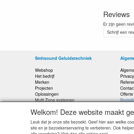
Reviews
Er zijn geen rev
Schrijf een re
Smitsound Geluidstechniek
Algem
Webshop
Algeme
Het bedrijf
Privacy
Merken
Refere
Projecten
Contac
Oplossingen
Offert
Multi Zone systemen
Bestell
100 Volt systemen
Welkom! Deze website maakt geb
Onderhoud en Reparaties
Leuk dat je onze site bezoekt. Geef hier aan welke 
Bestellingen binnen Nederland, ongeacht gewicht
site en je bezoekerservaring te verbeteren. Ook helpe
verstuurd voor € 6,95
alle voordelen? Vink dan alle vakjes aan!