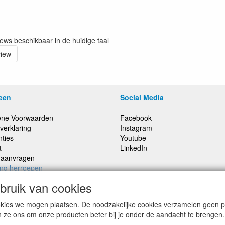
iews beschikbaar in de huidige taal
view
een
Social Media
ne Voorwaarden
Facebook
verklaring
Instagram
nties
Youtube
t
LinkedIn
e aanvragen
ing herroepen
ruik van cookies
cookies we mogen plaatsen. De noodzakelijke cookies verzamelen geen
,
Prijzen inclusief 21% BTW, tenzij anders vermeldt
n ze ons om onze producten beter bij je onder de aandacht te brengen.