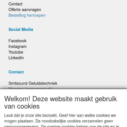
Contact
Offerte aanvragen
Bestelling herroepen
Social Media
Facebook
Instagram
Youtube
LinkedIn
Contact
Smitsound Geluidstechniek
Meester Janssenweg 43
5106 NA Dongen
Welkom! Deze website maakt gebruik
E-mail: info@smitsound.nl
van cookies
Telefoon: +31-(0)6-22256322
Leuk dat je onze site bezoekt. Geef hier aan welke cookies we
Bestellingen binnen Nederland, ongeacht gewicht, verstuurd
mogen plaatsen. De noodzakelijke cookies verzamelen geen
voor € 6,95
persoonsgegevens. De overige cookies helpen ons de site en je