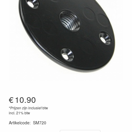
€
10.90
*Prijzen zijn inclusief btw
incl. 21% btw
Artikelcode
:
SM720
4049521054969