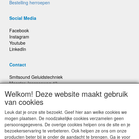
Bestelling herroepen
Social Media
Facebook
Instagram
Youtube
LinkedIn
Contact
Smitsound Geluidstechniek
Meester Janssenweg 43
5106 NA Dongen
Welkom! Deze website maakt gebruik
E-mail: info@smitsound.nl
van cookies
Telefoon: +31-(0)6-22256322
Leuk dat je onze site bezoekt. Geef hier aan welke cookies we
Bestellingen binnen Nederland, ongeacht gewicht, verstuurd
mogen plaatsen. De noodzakelijke cookies verzamelen geen
voor € 6,95
persoonsgegevens. De overige cookies helpen ons de site en je
bezoekerservaring te verbeteren. Ook helpen ze ons om onze
producten beter bij je onder de aandacht te brengen. Ga je voor