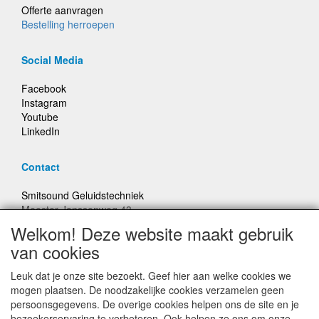
Offerte aanvragen
Bestelling herroepen
Social Media
Facebook
Instagram
Youtube
LinkedIn
Contact
Smitsound Geluidstechniek
Meester Janssenweg 43
5106 NA Dongen
Welkom! Deze website maakt gebruik
E-mail: info@smitsound.nl
van cookies
Telefoon: +31-(0)6-22256322
Leuk dat je onze site bezoekt. Geef hier aan welke cookies we
Bestellingen binnen Nederland, ongeacht gewicht, verstuurd
mogen plaatsen. De noodzakelijke cookies verzamelen geen
voor € 6,95
persoonsgegevens. De overige cookies helpen ons de site en je
bezoekerservaring te verbeteren. Ook helpen ze ons om onze