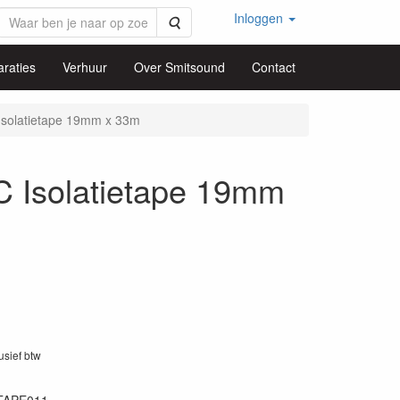
Inloggen
Zoeken
raties
Verhuur
Over Smitsound
Contact
olatietape 19mm x 33m
Isolatietape 19mm
lusief btw