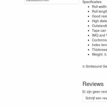
Specificaties:
Roll widt
Roll leng
Good resi
High diel
Outstandi
Tape can b
IMQ and V
Conforms 
Index tem
Thicknes
Weight: 0
© Smitsound Ge
Reviews
Er zijn geen rev
Schrijf een re