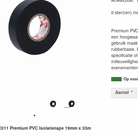
Artikelcode
:
07594785543
0 ster(ren) m
Premium PVC-
een hoogwaard
gebruik maakt
rubberbasis. 
specificatie o
milieuveiligh
evenementenm
Op voorr
Aantal
11 Premium PVC Isolatietape 19mm x 33m