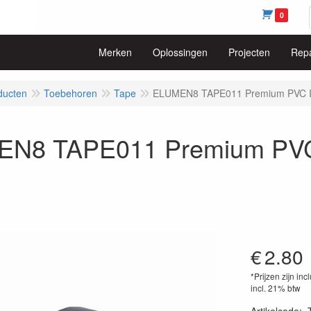
0
Merken
Oplossingen
Projecten
Repa
ducten
Toebehoren
Tape
ELUMEN8 TAPE011 Premium PVC Is
N8 TAPE011 Premium PVC 
€
2.80
*Prijzen zijn inc
incl. 21% btw