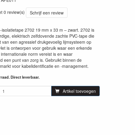
TAPE011
09
et 0 review(s)
Schrijf een review
isolatietape 2702 19 mm x 33 m – zwart. 2702 is
ige, elektrisch zelfdovende zachte PVC-tape die
 van een agressief drukgevoelig lijmsysteem op
Het is ontworpen voor gebruik waar een erkende
f internationale norm vereist is en waar
eid een punt van zorg is. Gebruikt binnen de
arkt voor kabelidentificatie en -management.
aad. Direct leverbaar.
Artikel toevoegen