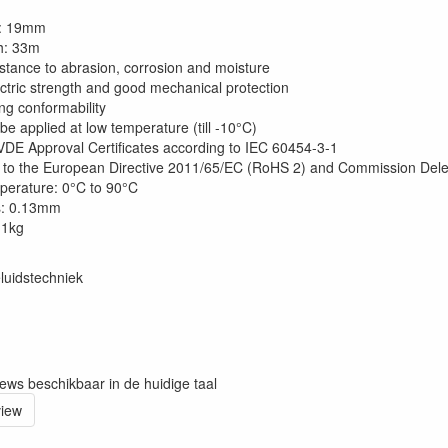
h: 19mm
th: 33m
stance to abrasion, corrosion and moisture
ectric strength and good mechanical protection
ng conformability
e applied at low temperature (till -10°C)
DE Approval Certificates according to IEC 60454-3-1
to the European Directive 2011/65/EC (RoHS 2) and Commission Dele
perature: 0°C to 90°C
s: 0.13mm
.1kg
luidstechniek
iews beschikbaar in de huidige taal
view