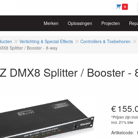
0
Merken
Oplossingen
Projecten
Repa
ducten
Verlichting & Special Effects
Controllers & Toebehoren
8 Splitter / Booster - 8-way
DMX8 Splitter / Booster - 
€
155.
*Prijzen zijn inc
incl. 21% btw
Artikelcode
: