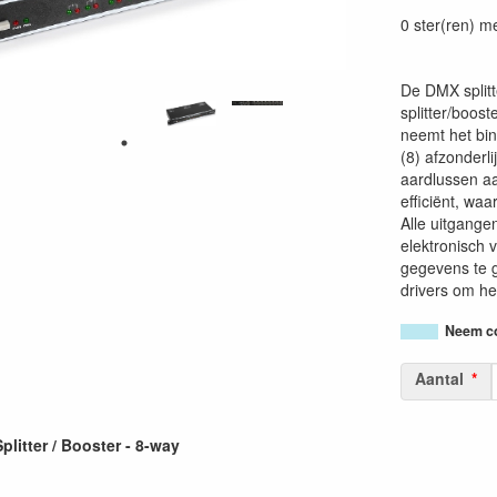
87156932916
0 ster(ren) m
De DMX splitt
splitter/boos
neemt het bin
(8) afzonderl
aardlussen aa
efficiënt, wa
Alle uitgange
elektronisch 
gegevens te g
drivers om he
Neem co
Aantal
itter / Booster - 8-way