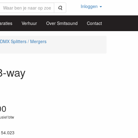
Inloggen
Zoeken
raties
Verhuur
Over Smitsound
Contact
DMX Splitters / Mergers
8-way
00
lusief btw
154.023