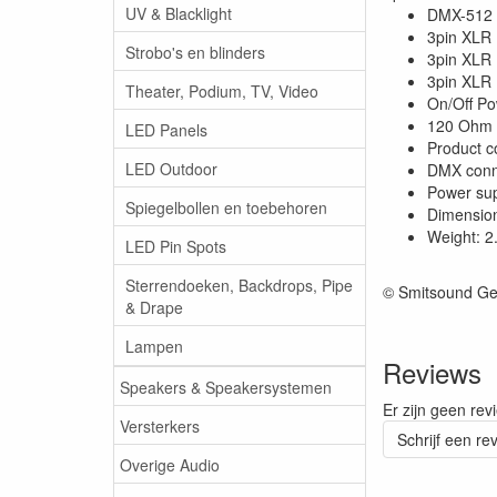
UV & Blacklight
DMX-512 
3pin XLR 
Strobo's en blinders
3pin XLR 
3pin XLR 
Theater, Podium, TV, Video
On/Off Po
120 Ohm t
LED Panels
Product c
LED Outdoor
DMX conne
Power su
Spiegelbollen en toebehoren
Dimension
Weight: 2
LED Pin Spots
Sterrendoeken, Backdrops, Pipe
© Smitsound Ge
& Drape
Lampen
Reviews
Speakers & Speakersystemen
Er zijn geen rev
Versterkers
Schrijf een re
Overige Audio