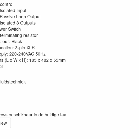
control
Isolated Input
Passive Loop Output
Isolated 8 Outputs
wer Switch
erminating resistor
olour: Black
ction: 3-pin XLR
pply: 220-240VAC 50Hz
s (L x W x H): 185 x 482 x 55mm
.3
luidstechniek
iews beschikbaar in de huidige taal
view