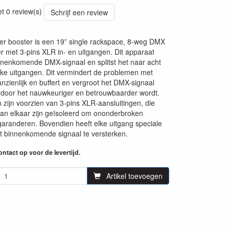
50
et 0 review(s)
Schrijf een review
er booster is een 19” single rackspace, 8-weg DMX
ter met 3-pins XLR in- en uitgangen. Dit apparaat
nenkomende DMX-signaal en splitst het naar acht
ijke uitgangen. Dit vermindert de problemen met
nzienlijk en buffert en vergroot het DMX-signaal
ardoor het nauwkeuriger en betrouwbaarder wordt.
n zijn voorzien van 3-pins XLR-aansluitingen, die
van elkaar zijn geïsoleerd om ononderbroken
aranderen. Bovendien heeft elke uitgang speciale
t binnenkomende signaal te versterken.
ntact op voor de levertijd.
Artikel toevoegen